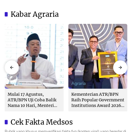
Kabar Agraria
Agraria
Agraria
Mulai 17 Agustus,
Kementerian ATR/BPN
ATR/BPN Uji Coba Balik
Raih Popular Government
Nama 10 Hari, Menteri
Institutions Award 2026
Nusron: Butuh Dukungan
dari The Iconomics
Pemda dan PPAT
Cek Fakta Medsos
Rubrik yang khusus memverifikasi fakta fyp (konten viral) yang beredar di