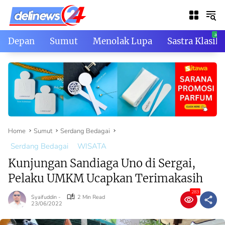
Skip
to
content
Depan
Sumut
Menolak Lupa
Sastra Klasik
Home
Sumut
Serdang Bedagai
Serdang Bedagai
WISATA
Kunjungan Sandiaga Uno di Sergai,
Pelaku UMKM Ucapkan Terimakasih
283
Syaifuddin -
2 Min Read
23/06/2022