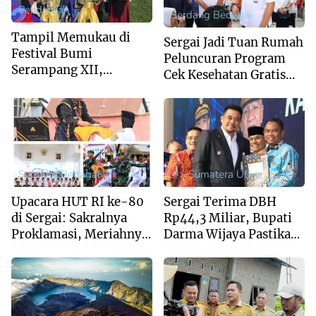
Pendidikan
Serdang Bedagai
Tampil Memukau di
Sergai Jadi Tuan Rumah
Festival Bumi
Peluncuran Program
Serampang XII,
Cek Kesehatan Gratis
Marching Band MIS Al-
Anak Sekolah Se-
Husna Sabet Juara
Sumut
Umum I
Serdang Bedagai
--> Sumatera Utara
Upacara HUT RI ke-80
Sergai Terima DBH
di Sergai: Sakralnya
Rp44,3 Miliar, Bupati
Proklamasi, Meriahnya
Darma Wijaya Pastikan
Pawai Budaya
Penggunaan Tepat
Sasaran