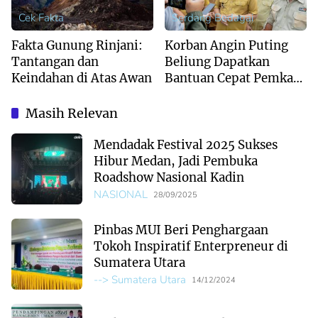
Cek Fakta
Serdang Bedagai
Fakta Gunung Rinjani:
Korban Angin Puting
Tantangan dan
Beliung Dapatkan
Keindahan di Atas Awan
Bantuan Cepat Pemkab
Sergai
Masih Relevan
Mendadak Festival 2025 Sukses
Hibur Medan, Jadi Pembuka
Roadshow Nasional Kadin
NASIONAL
28/09/2025
Pinbas MUI Beri Penghargaan
Tokoh Inspiratif Enterpreneur di
Sumatera Utara
--> Sumatera Utara
14/12/2024