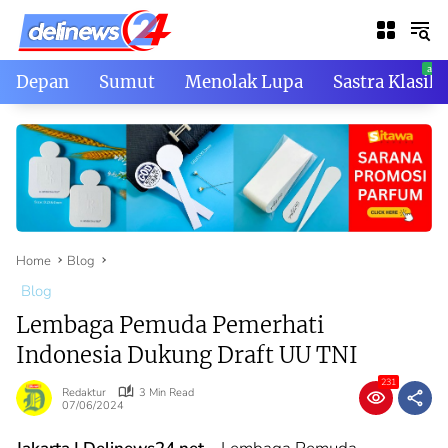
Skip
to
content
Depan
Sumut
Menolak Lupa
Sastra Klasik
Home
Blog
Blog
Lembaga Pemuda Pemerhati
Indonesia Dukung Draft UU TNI
231
Redaktur
3 Min Read
07/06/2024