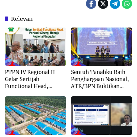
Relevan
Blog
Blog
PTPN IV Regional II
Sentuh Tanahku Raih
Gelar Sertijab
Penghargaan Nasional,
Functional Head,
ATR/BPN Buktikan
Perkuat Sinergi Menuju
Komitmen Digitalisasi
Regional Unggulan
Layanan Pertanahan
Blog
Blog