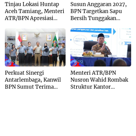
Tinjau Lokasi Huntap
Susun Anggaran 2027,
Aceh Tamiang, Menteri
BPN Targetkan Sapu
ATR/BPN Apresiasi
Bersih Tunggakan
Dukungan Yayasan
Berkas dan Beri
Buddha Tzu Chi dan
Kepastian Waktu
Aguan
Layanan
Blog
Blog
Perkuat Sinergi
Menteri ATR/BPN
Antarlembaga, Kanwil
Nusron Wahid Rombak
BPN Sumut Terima
Struktur Kantor
Kunjungan Balai Harta
Pertanahan Menjadi
Peninggalan
Pendekatan
Kewilayahan