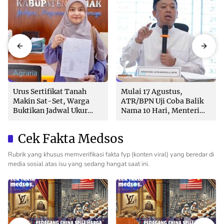
Agraria
Agraria
Urus Sertifikat Tanah
Mulai 17 Agustus,
Makin Sat-Set, Warga
ATR/BPN Uji Coba Balik
Buktikan Jadwal Ukur
Nama 10 Hari, Menteri
Langsung Ditentukan di
Nusron: Butuh Dukungan
Loket
Pemda dan PPAT
Cek Fakta Medsos
Rubrik yang khusus memverifikasi fakta fyp (konten viral) yang beredar di
media sosial atas isu yang sedang hangat saat ini.