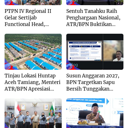
Blog
Blog
PTPN IV Regional II
Sentuh Tanahku Raih
Gelar Sertijab
Penghargaan Nasional,
Functional Head,
ATR/BPN Buktikan
Perkuat Sinergi Menuju
Komitmen Digitalisasi
Regional Unggulan
Layanan Pertanahan
Blog
Blog
Tinjau Lokasi Huntap
Susun Anggaran 2027,
Aceh Tamiang, Menteri
BPN Targetkan Sapu
ATR/BPN Apresiasi
Bersih Tunggakan
Dukungan Yayasan
Berkas dan Beri
Buddha Tzu Chi dan
Kepastian Waktu
Aguan
Layanan