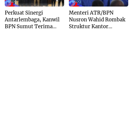
Blog
Blog
Perkuat Sinergi
Menteri ATR/BPN
Antarlembaga, Kanwil
Nusron Wahid Rombak
BPN Sumut Terima
Struktur Kantor
Kunjungan Balai Harta
Pertanahan Menjadi
Peninggalan
Pendekatan
Kewilayahan