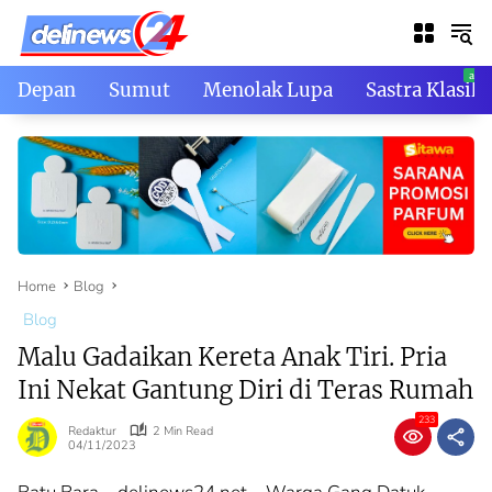
Skip
to
content
Depan
Sumut
Menolak Lupa
Sastra Klasik
Home
Blog
Blog
Malu Gadaikan Kereta Anak Tiri. Pria
Ini Nekat Gantung Diri di Teras Rumah
233
Redaktur
2 Min Read
04/11/2023