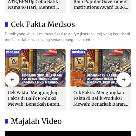
ATR/BPN Uji Coba Balik
Raih Popular Government
Nama 10 Hari, Menteri
Institutions Award 2026
Nusron: Butuh Dukungan
dari The Iconomics
Pemda dan PPAT
Cek Fakta Medsos
Rubrik yang khusus memverifikasi fakta fyp (konten viral) yang beredar di
media sosial atas isu yang sedang hangat saat ini.
Cek Fakta
Cek Fakta
Cek Fakta: Mengungkap
Cek Fakta: Mengungkap
Fakta di Balik Produksi
Fakta di Balik Produksi
Mewah: Benarkah Barang
Mewah: Benarkah Barang
Brand Ternama Dibuat di
Brand Ternama Dibuat di
China?
China?
Majalah Video
Video