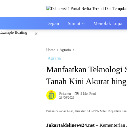
Skip
to
content
Depan
Sumut
Menolak Lupa
×
Home
Agraria
Agraria
Manfaatkan Teknologi 
Tanah Kini Akurat hing
Redaktur
3 Min Read
26/06/2026
Bukan Sekadar Luas, Direktur ATR/BPN Sebut Kepastian Tana
Jakarta|delinews24.net
– Kementerian 