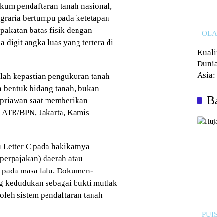
um pendaftaran tanah nasional,
agraria bertumpu pada ketetapan
epakatan batas fisik dengan
OL
 digit angka luas yang tertera di
Kuali
Dunia
Asia:
lah kepastian pengukuran tanah
Kalah
an bentuk bidang tanah, bukan
Ba
Apriawan saat memberikan
 ATR/BPN, Jakarta, Kamis
 Letter C pada hakikatnya
(perpajakan) daerah atau
sa pada masa lalu. Dokumen-
g kedudukan sebagai bukti mutlak
 oleh sistem pendaftaran tanah
PUIS