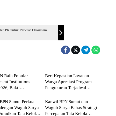
 KKPR untuk Perkuat Ekosistem
a
Agraria
N Raih Popular
Beri Kepastian Layanan
ent Institutions
Warga Apresiasi Program
026, Bukti
Pengukuran Terjadwal
a
Agraria
yaan Publik Terhadap
ATR/BPN
kasi Kementerian
 BPN Sumut Perkuat
Kanwil BPN Sumut dan
 dengan Wagub Surya
Wagub Surya Bahas Strategi
ujudkan Tata Kelola
Percepatan Tata Kelola