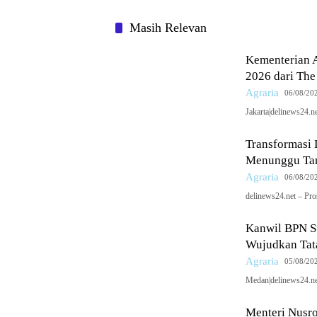
Kepastian
Pertana
Masih Relevan
Kementerian 
2026 dari The
Agraria
06/08/20
Jakarta|delinews24.
Transformasi
Menunggu Tan
Agraria
06/08/20
delinews24.net – Pr
Kanwil BPN S
Wujudkan Tata
Agraria
05/08/20
Medan|delinews24.ne
Menteri Nusro