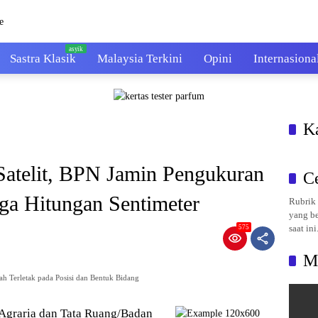
Sastra Klasik
Malaysia Terkini
Opini
Internasiona
K
Satelit, BPN Jamin Pengukuran
C
ga Hitungan Sentimeter
Rubrik 
yang be
saat ini
575
M
h Terletak pada Posisi dan Bentuk Bidang
Agraria dan Tata Ruang/Badan