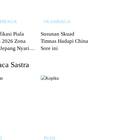
AHRAGA
OLAHRAGA
fikasi Piala
Susunan Skuad
 2026 Zona
Timnas Hadapi China
 Jepang Nyaris
Sore ini
 dari Australia
ca Sastra
I
PUISI