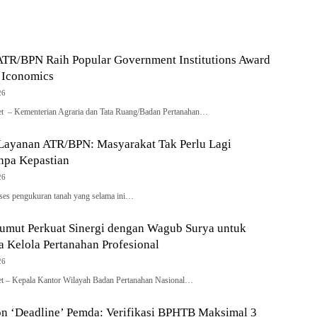
han Profesional
Pertanahan Daerah
ATR/BPN Raih Popular Government Institutions Award
 Iconomics
26
net – Kementerian Agraria dan Tata Ruang/Badan Pertanahan…
 Layanan ATR/BPN: Masyarakat Tak Perlu Lagi
pa Kepastian
26
oses pengukuran tanah yang selama ini…
umut Perkuat Sinergi dengan Wagub Surya untuk
 Kelola Pertanahan Profesional
26
t – Kepala Kantor Wilayah Badan Pertanahan Nasional…
n ‘Deadline’ Pemda: Verifikasi BPHTB Maksimal 3