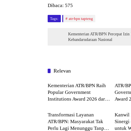
Dibaca:
575
Tags:
atr-bpn tapteng
Kementerian ATR/BPN Percepat Izin
Kebandarudaraan Nasional
Relevan
Agraria
Agrari
Kementerian ATR/BPN Raih
ATR/BP
Popular Government
Governm
Institutions Award 2026 dari
Award 2
Agraria
Agrari
The Iconomics
Keperca
Komuni
Transformasi Layanan
Kanwil
ATR/BPN: Masyarakat Tak
Sinergi
Perlu Lagi Menunggu Tanpa
untuk W