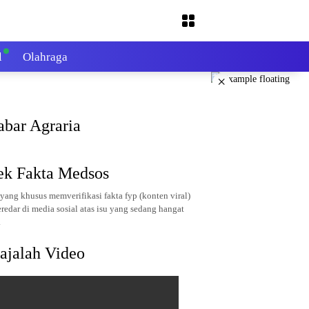
l
Olahraga
×
abar Agraria
ek Fakta Medsos
yang khusus memverifikasi fakta fyp (konten viral)
redar di media sosial atas isu yang sedang hangat
.
ajalah Video