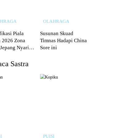
AHRAGA
OLAHRAGA
fikasi Piala
Susunan Skuad
 2026 Zona
Timnas Hadapi China
 Jepang Nyaris
Sore ini
 dari Australia
ca Sastra
I
PUISI