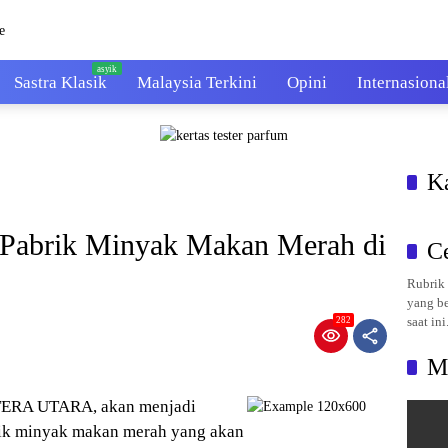
Sastra Klasik
Malaysia Terkini
Opini
Internasiona
K
Pabrik Minyak Makan Merah di
C
Rubrik 
yang be
saat ini
282
M
ATERA UTARA, akan menjadi
brik minyak makan merah yang akan