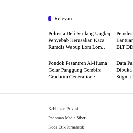
Relevan
Deli Serdang
Deli S
Polresta Deli Serdang Ungkap
Pemdes 
Penyebab Kerusakan Kaca
Bantuan
Rumdis Wabup Lom Lom
BLT DD)
--> Sumatera Utara
Deli S
Suwondo
Pondok Pesantren Al-Husna
Data P
Gelar Panggung Gembira
Dibuka 
Gradatim Generation :
Stigma 
Perpaduan Syukur dan
Bagi Pe
Kreativitas Santri
Kebijakan Privasi
Pedoman Media Siber
Kode Etik Jurnalistik