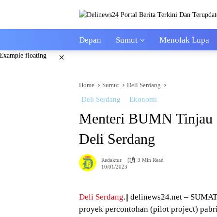
Skip
to
content
Depan
Sumut
Menolak Lupa
×
Home
Sumut
Deli Serdang
Deli Serdang
Ekonomi
Menteri BUMN Tinjau 
Deli Serdang
Redaktur
3 Min Read
10/01/2023
Deli Serdang
.|| delinews24.net – SUM
proyek percontohan (pilot project) pa