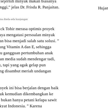
k sejernih minyak makan biasanya
gi,” jelas Dr. Frisda R. Panjaitan.
Huja
ma disela-sela kunjungan
k Tohir merasa optimis proyek
aya mengatasi persoalan minyak
an bisa menjadi salah satu solusi. ”
ng Vitamin A dan E, sehingga
itu gangguan pertumbuhan anak
an media sudah mendengar tadi,
, tapi yang agak gelap pun
yang disambut meriah undangan
oyek ini bisa berjalan dengan baik
ntuk kemudian dikembangkan ke
ka bukan hanya petani kelapa sawit
kyat Indonesia. ” Karena