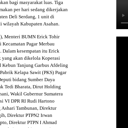
akan bagi masyarakat luas. Tiga
makan per hari sedang dikerjakan
en Deli Serdang, 1 unit di
di wilayah Kabupaten Asahan.
1), Menteri BUMN Erick Tohir
di Kecamatan Pagar Merbau
. Dalam kesempatan itu Erick
k yang akan dikelola Koperasi
al Kebun Tanjung Garbus Afdeling
 Pabrik Kelapa Sawit (PKS) Pagar
Deputi bidang Sumber Daya
k Tedi Bharata, Dirut Holding
ani, Wakil Gubernur Sumatera
si VI DPR RI Rudi Hartono
 Ashari Tambunan, Direktur
ih, Direktur PTPN2 Irwan
ipto, Direktur PTPN I Ahmad