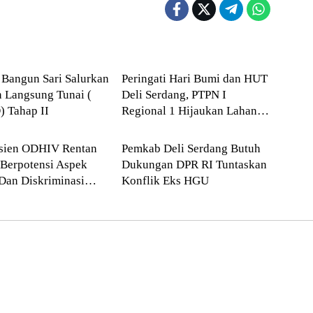
erdang
BAKTI SOSIAL
Bangun Sari Salurkan
Peringati Hari Bumi dan HUT
 Langsung Tunai (
Deli Serdang, PTPN I
 Tahap II
Regional 1 Hijaukan Lahan
erdang
Agraria
Gersang di Tanjung Morawa
asien ODHIV Rentan
Pemkab Deli Serdang Butuh
Berpotensi Aspek
Dukungan DPR RI Tuntaskan
Dan Diskriminasi
Konflik Eks HGU
nderita