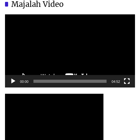
Majalah Video
Video
Player
00:00
04:52