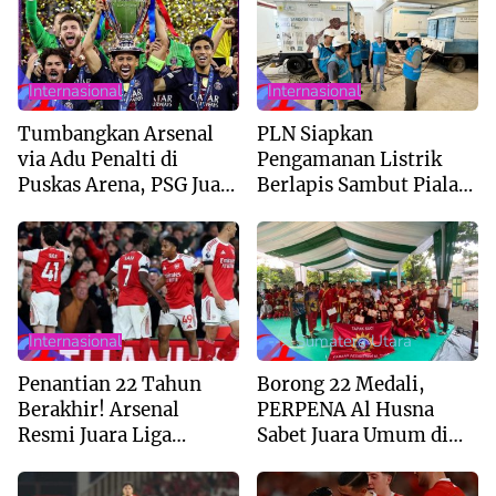
Internasional
Internasional
Tumbangkan Arsenal
PLN Siapkan
via Adu Penalti di
Pengamanan Listrik
Puskas Arena, PSG Juara
Berlapis Sambut Piala
Liga Champions 2026
AFF U-19 di Sumut
Internasional
--> Sumatera Utara
Penantian 22 Tahun
Borong 22 Medali,
Berakhir! Arsenal
PERPENA Al Husna
Resmi Juara Liga
Sabet Juara Umum di
Inggris 2025/2026
Kejuaraan Tapak Suci
Deli Serdang 2026