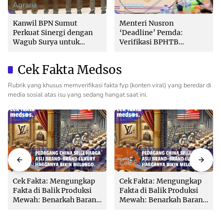
Agraria
Agraria
Kanwil BPN Sumut
Menteri Nusron
Perkuat Sinergi dengan
‘Deadline’ Pemda:
Wagub Surya untuk
Verifikasi BPHTB
Wujudkan Tata Kelola
Maksimal 3 Hari, Jangan
Pertanahan Profesional
Bikin Balik Nama
Cek Fakta Medsos
Lambat!
Rubrik yang khusus memverifikasi fakta fyp (konten viral) yang beredar di
media sosial atas isu yang sedang hangat saat ini.
Cek Fakta
Cek Fakta
Cek Fakta: Mengungkap
Cek Fakta: Mengungkap
Fakta di Balik Produksi
Fakta di Balik Produksi
Mewah: Benarkah Barang
Mewah: Benarkah Barang
Brand Ternama Dibuat di
Brand Ternama Dibuat di
China?
China?