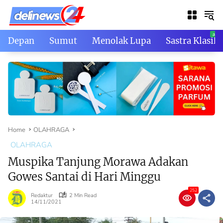
Skip
to
content
Depan
Sumut
Menolak Lupa
Sastra Klasik
Home
OLAHRAGA
OLAHRAGA
Muspika Tanjung Morawa Adakan
Gowes Santai di Hari Minggu
252
Redaktur
2 Min Read
14/11/2021