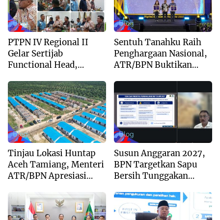
Blog
Blog
PTPN IV Regional II
Sentuh Tanahku Raih
Gelar Sertijab
Penghargaan Nasional,
Functional Head,
ATR/BPN Buktikan
Perkuat Sinergi Menuju
Komitmen Digitalisasi
Regional Unggulan
Layanan Pertanahan
Blog
Blog
Tinjau Lokasi Huntap
Susun Anggaran 2027,
Aceh Tamiang, Menteri
BPN Targetkan Sapu
ATR/BPN Apresiasi
Bersih Tunggakan
Dukungan Yayasan
Berkas dan Beri
Buddha Tzu Chi dan
Kepastian Waktu
Aguan
Layanan