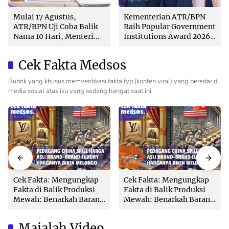
Mulai 17 Agustus,
Kementerian ATR/BPN
ATR/BPN Uji Coba Balik
Raih Popular Government
Nama 10 Hari, Menteri
Institutions Award 2026
Nusron: Butuh Dukungan
dari The Iconomics
Pemda dan PPAT
Cek Fakta Medsos
Rubrik yang khusus memverifikasi fakta fyp (konten viral) yang beredar di
media sosial atas isu yang sedang hangat saat ini.
Cek Fakta
Cek Fakta
Cek Fakta: Mengungkap
Cek Fakta: Mengungkap
Fakta di Balik Produksi
Fakta di Balik Produksi
Mewah: Benarkah Barang
Mewah: Benarkah Barang
Brand Ternama Dibuat di
Brand Ternama Dibuat di
China?
China?
Majalah Video