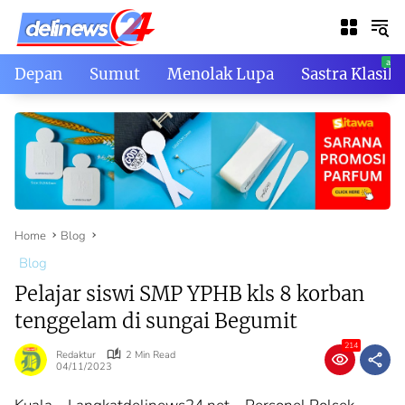
Skip
to
content
Depan
Sumut
Menolak Lupa
Sastra Klasik
Home
Blog
Blog
Pelajar siswi SMP YPHB kls 8 korban
tenggelam di sungai Begumit
214
Redaktur
2 Min Read
04/11/2023