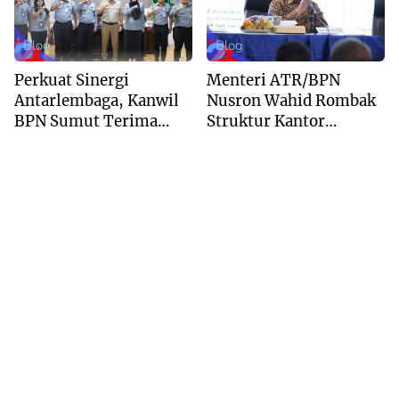
Blog
Blog
Perkuat Sinergi
Menteri ATR/BPN
Antarlembaga, Kanwil
Nusron Wahid Rombak
BPN Sumut Terima
Struktur Kantor
Kunjungan Balai Harta
Pertanahan Menjadi
Peninggalan
Pendekatan
Kewilayahan