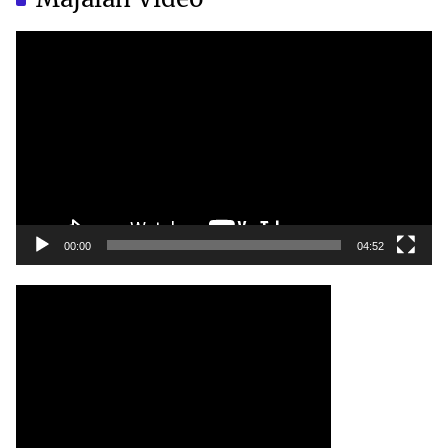
Video
Player
00:00
04:52