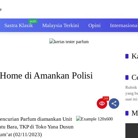
Sastra Klasik
Malaysia Terkini
Opini
Internasiona
K
 Home di Amankan Polisi
C
Rubrik 
yang be
saat ini
244
M
pencurian Parfum diamankan Unit
atu Bara, TKP di Toko Yana Dusun
Jum’at (02/11/2023)