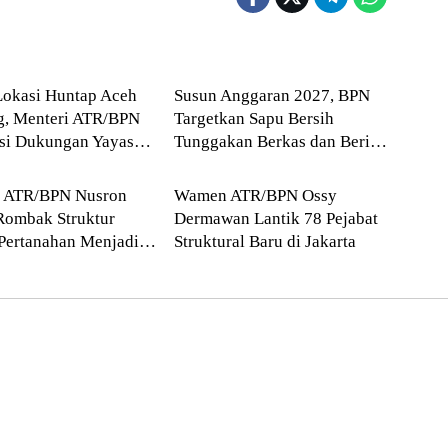
Blog
Lokasi Huntap Aceh
Susun Anggaran 2027, BPN
g, Menteri ATR/BPN
Targetkan Sapu Bersih
asi Dukungan Yayasan
Tunggakan Berkas dan Beri
Blog
 Tzu Chi dan Aguan
Kepastian Waktu Layanan
i ATR/BPN Nusron
Wamen ATR/BPN Ossy
Rombak Struktur
Dermawan Lantik 78 Pejabat
Pertanahan Menjadi
Struktural Baru di Jakarta
atan Kewilayahan