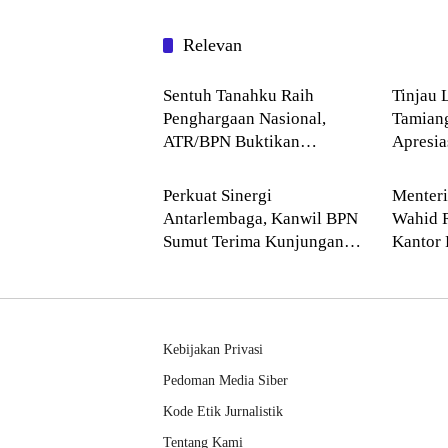
Relevan
Blog
Blog
Sentuh Tanahku Raih
Tinjau 
Penghargaan Nasional,
Tamian
ATR/BPN Buktikan
Apresi
Blog
Blog
Komitmen Digitalisasi
Buddha
Layanan Pertanahan
Perkuat Sinergi
Menter
Antarlembaga, Kanwil BPN
Wahid 
Sumut Terima Kunjungan
Kantor 
Balai Harta Peninggalan
Pendek
Kebijakan Privasi
Pedoman Media Siber
Kode Etik Jurnalistik
Tentang Kami