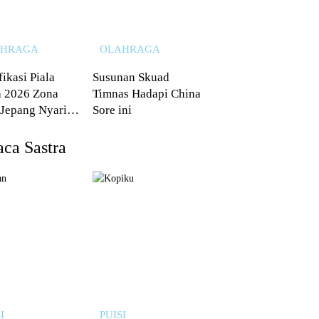
AHRAGA
OLAHRAGA
fikasi Piala
Susunan Skuad
 2026 Zona
Timnas Hadapi China
 Jepang Nyaris
Sore ini
 dari Australia
ca Sastra
I
PUISI