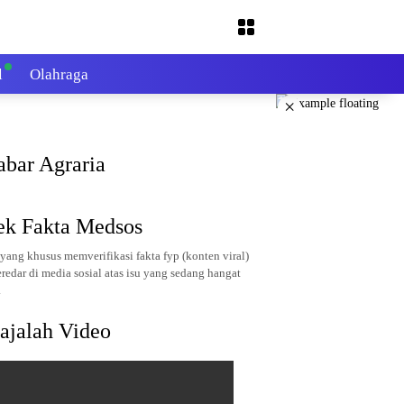
l
Olahraga
×
abar Agraria
ek Fakta Medsos
yang khusus memverifikasi fakta fyp (konten viral)
redar di media sosial atas isu yang sedang hangat
.
ajalah Video