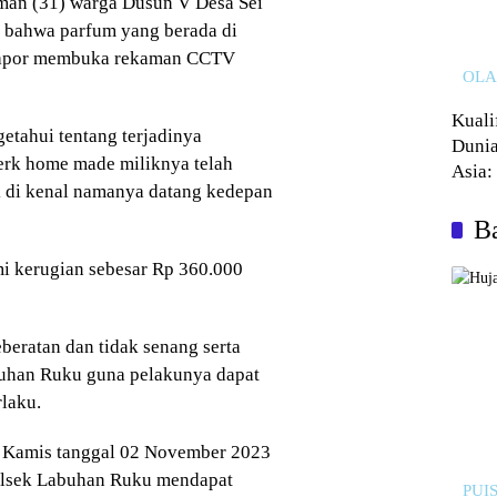
rman (31) warga Dusun V Desa Sei
a bahwa parfum yang berada di
elapor membuka rekaman CCTV
OL
Kuali
etahui tentang terjadinya
Dunia
erk home made miliknya telah
Asia:
ak di kenal namanya datang kedepan
Kalah
Ba
mi kerugian sebesar Rp 360.000
beratan dan tidak senang serta
uhan Ruku guna pelakunya dapat
laku.
i Kamis tanggal 02 November 2023
Polsek Labuhan Ruku mendapat
PUIS