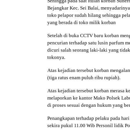
Sehingga pada saat itulah korban Suhe
Bejangkar Kec. Sei Balai, menyadariny
toko pelapor sudah hilang sehingga p
yang berada di toko milik korban
Setelah di buka CCTV baru korban meng
pencurian terhadap satu lusin parfum m
dicuri salah seorang laki-laki yang tid
tokonya.
Atas kejadian tersebut korban mengala
(tiga ratus enam puluh ribu rupiah).
Atas kejadian tersebut korban merasa ke
melaporkan ke kantor Mako Polsek Lab
di proses sesuai dengan hukum yang ber
Penangkapan terhadap pelaku pada har
sekira pukul 11.00 Wib Personil lidik 