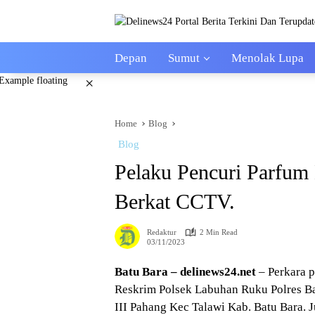
Skip
to
content
Depan
Sumut
Menolak Lupa
×
Home
Blog
Blog
Pelaku Pencuri Parfum
Berkat CCTV.
Redaktur
2 Min Read
03/11/2023
Batu Bara – delinews24.net
– Perkara 
Reskrim Polsek Labuhan Ruku Polres B
III Pahang Kec Talawi Kab. Batu Bara. 