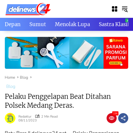
Skip
to
content
Depan
Sumut
Menolak Lupa
Sastra Klasik
Home
Blog
Blog
Pelaku Penggelapan Beat Ditahan
Polsek Medang Deras.
196
Redaktur
2 Min Read
08/11/2023