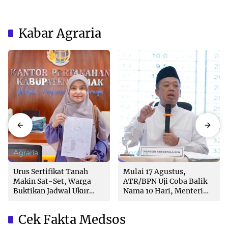
Kabar Agraria
Agraria
Agraria
Urus Sertifikat Tanah
Mulai 17 Agustus,
Makin Sat-Set, Warga
ATR/BPN Uji Coba Balik
Buktikan Jadwal Ukur
Nama 10 Hari, Menteri
Langsung Ditentukan di
Nusron: Butuh Dukungan
Loket
Pemda dan PPAT
Cek Fakta Medsos