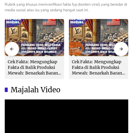
Rubrik yang khusus memverifikasi fakta fyp (konten viral) yang beredar di
media sosial atas isu yang sedang hangat saat ini.
Cek Fakta
Cek Fakta
Cek Fakta: Mengungkap
Cek Fakta: Mengungkap
Fakta di Balik Produksi
Fakta di Balik Produksi
Mewah: Benarkah Barang
Mewah: Benarkah Barang
Brand Ternama Dibuat di
Brand Ternama Dibuat di
China?
China?
Majalah Video
Video
Player