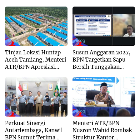
Perkuat Sinergi Menuju
Komitmen Digitalisasi
Regional Unggulan
Layanan Pertanahan
Blog
Blog
Tinjau Lokasi Huntap
Susun Anggaran 2027,
Aceh Tamiang, Menteri
BPN Targetkan Sapu
ATR/BPN Apresiasi
Bersih Tunggakan
Dukungan Yayasan
Berkas dan Beri
Buddha Tzu Chi dan
Kepastian Waktu
Aguan
Layanan
Blog
Blog
Perkuat Sinergi
Menteri ATR/BPN
Antarlembaga, Kanwil
Nusron Wahid Rombak
BPN Sumut Terima
Struktur Kantor