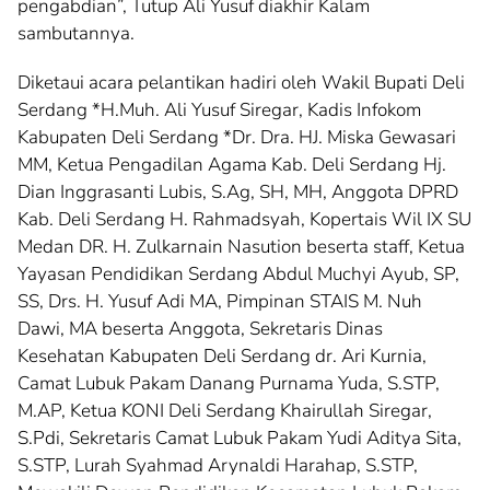
pengabdian”, Tutup Ali Yusuf diakhir Kalam
sambutannya.
Diketaui acara pelantikan hadiri oleh Wakil Bupati Deli
Serdang *H.Muh. Ali Yusuf Siregar, Kadis Infokom
Kabupaten Deli Serdang *Dr. Dra. HJ. Miska Gewasari
MM, Ketua Pengadilan Agama Kab. Deli Serdang Hj.
Dian Inggrasanti Lubis, S.Ag, SH, MH, Anggota DPRD
Kab. Deli Serdang H. Rahmadsyah, Kopertais Wil IX SU
Medan DR. H. Zulkarnain Nasution beserta staff, Ketua
Yayasan Pendidikan Serdang Abdul Muchyi Ayub, SP,
SS, Drs. H. Yusuf Adi MA, Pimpinan STAIS M. Nuh
Dawi, MA beserta Anggota, Sekretaris Dinas
Kesehatan Kabupaten Deli Serdang dr. Ari Kurnia,
Camat Lubuk Pakam Danang Purnama Yuda, S.STP,
M.AP, Ketua KONI Deli Serdang Khairullah Siregar,
S.Pdi, Sekretaris Camat Lubuk Pakam Yudi Aditya Sita,
S.STP, Lurah Syahmad Arynaldi Harahap, S.STP,