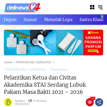
Skip
to
content
Depan
Sumut
Menolak Lupa
Sastra Klasik
Home
PEMKAB DELI SERDANG
PEMKAB DELI SERDANG
Pendidikan
Pelantikan Ketua dan Civitas
Akademika STAI Serdang Lubuk
Pakam Masa Bakti 2021 – 2026
259
Redaktur
5 Min Read
09/10/2021