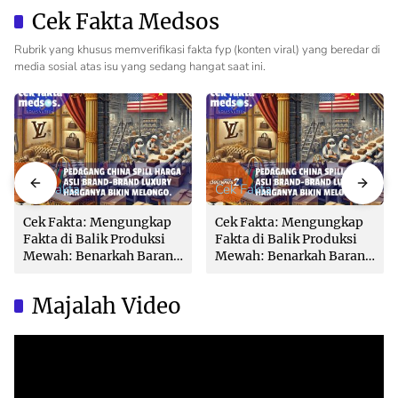
Pertanahan Profesional
Bikin Balik Nama
Cek Fakta Medsos
Lambat!
Rubrik yang khusus memverifikasi fakta fyp (konten viral) yang beredar di
media sosial atas isu yang sedang hangat saat ini.
Cek Fakta
Cek Fakta
Cek Fakta: Mengungkap
Cek Fakta: Mengungkap
Fakta di Balik Produksi
Fakta di Balik Produksi
Mewah: Benarkah Barang
Mewah: Benarkah Barang
Brand Ternama Dibuat di
Brand Ternama Dibuat di
China?
China?
Majalah Video
Video
Player