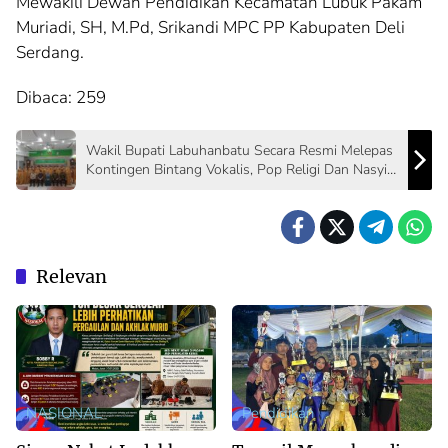
Mewakili Dewan Pendidikan Kecamatan Lubuk Pakam
Muriadi, SH, M.Pd, Srikandi MPC PP Kabupaten Deli
Serdang.
Dibaca:
259
Wakil Bupati Labuhanbatu Secara Resmi Melepas
Kontingen Bintang Vokalis, Pop Religi Dan Nasyid
DPD Lasqi Kabupaten Labuhanbatu
Relevan
NASIONAL
Pendidikan