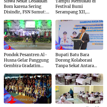
Siswa Nekat Ledakkan
Tampil Memukau di
Bom karena Sering
Festival Bumi
Disindir, FSN Sumut:
Serampang XII,
Sekolah Jangan Hanya
Marching Band MIS Al-
Kejar Nilai Akademik
Husna Sabet Juara
Umum I
--> Sumatera Utara
Batu Bara
Pondok Pesantren Al-
Bupati Batu Bara
Husna Gelar Panggung
Dorong Kolaborasi
Gembira Gradatim
Tanpa Sekat Antara
Generation : Perpaduan
Pemerintah dan
Syukur dan Kreativitas
Akademisi UINSU
Santri
--> Sumatera Utara
Deli Serdang