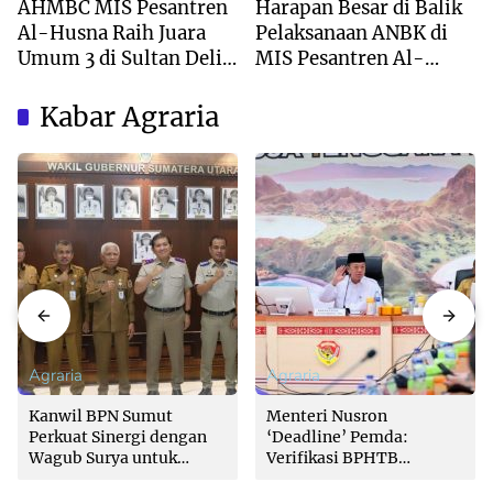
AHMBC MIS Pesantren
Harapan Besar di Balik
Al-Husna Raih Juara
Pelaksanaan ANBK di
Umum 3 di Sultan Deli
MIS Pesantren Al-
Marching Band
Husna
Competition 2026
Kabar Agraria
Agraria
Agraria
Kanwil BPN Sumut
Menteri Nusron
Perkuat Sinergi dengan
‘Deadline’ Pemda:
Wagub Surya untuk
Verifikasi BPHTB
Wujudkan Tata Kelola
Maksimal 3 Hari, Jangan