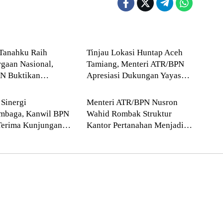
Blog
Tanahku Raih
Tinjau Lokasi Huntap Aceh
gaan Nasional,
Tamiang, Menteri ATR/BPN
N Buktikan
Apresiasi Dukungan Yayasan
Blog
n Digitalisasi
Buddha Tzu Chi dan Aguan
n Pertanahan
 Sinergi
Menteri ATR/BPN Nusron
embaga, Kanwil BPN
Wahid Rombak Struktur
Terima Kunjungan
Kantor Pertanahan Menjadi
arta Peninggalan
Pendekatan Kewilayahan