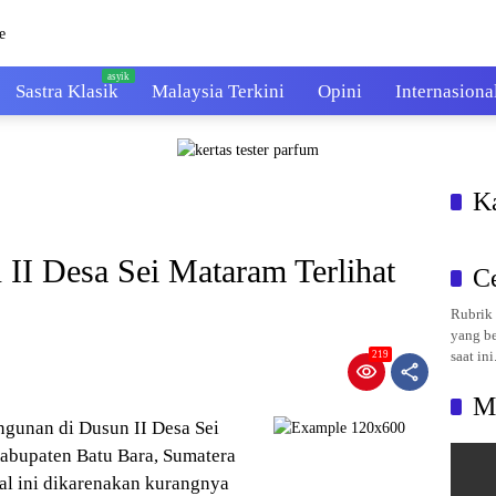
Sastra Klasik
Malaysia Terkini
Opini
Internasiona
K
II Desa Sei Mataram Terlihat
C
Rubrik 
yang be
saat ini
219
M
ngunan di Dusun II Desa Sei
bupaten Batu Bara, Sumatera
 Hal ini dikarenakan kurangnya