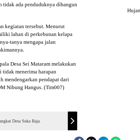
an tidak ada penduduknya dibangun
Huja
an kegiatan tersebut. Menurut
iliki lahan di perkebunan kelapa
anya-tanya mengapa jalan
ukimannya.
Kepala Desa Sei Mataram melakukan
i tidak menerima harapan
ih mendengarkan pendapat dari
KDM Nibung Hangus. (Tim007)
angkat Desa Suka Raja.