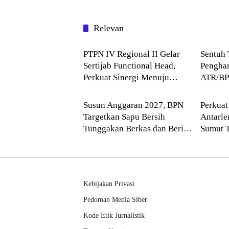
Relevan
Blog
Blog
PTPN IV Regional II Gelar
Sentuh 
Sertijab Functional Head,
Penghar
Perkuat Sinergi Menuju
ATR/BP
Blog
Blog
Regional Unggulan
Komitme
Layana
Susun Anggaran 2027, BPN
Perkuat
Targetkan Sapu Bersih
Antarl
Tunggakan Berkas dan Beri
Sumut 
Kepastian Waktu Layanan
Balai H
Kebijakan Privasi
Pedoman Media Siber
Kode Etik Jurnalistik