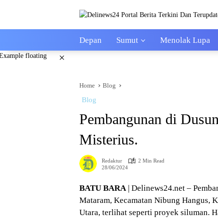
Skip
to
content
Depan
Sumut
Menolak Lupa
×
Home
Blog
Blog
Pembangunan di Dusun 
Misterius.
Redaktur
2 Min Read
28/06/2024
BATU BARA
| Delinews24.net – Pemba
Mataram, Kecamatan Nibung Hangus, Ka
Utara, terlihat seperti proyek siluman.