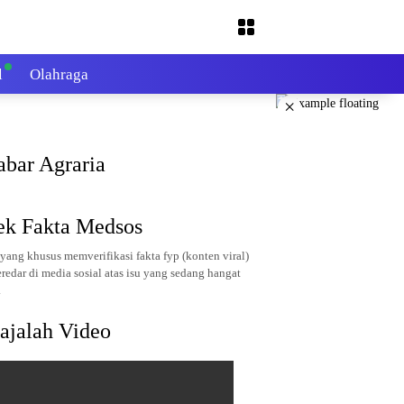
l
Olahraga
×
abar Agraria
ek Fakta Medsos
yang khusus memverifikasi fakta fyp (konten viral)
redar di media sosial atas isu yang sedang hangat
.
ajalah Video