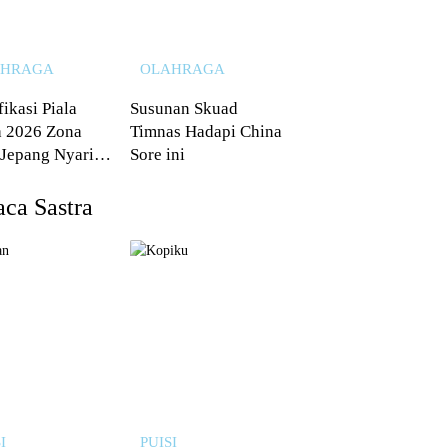
AHRAGA
OLAHRAGA
fikasi Piala
Susunan Skuad
 2026 Zona
Timnas Hadapi China
 Jepang Nyaris
Sore ini
 dari Australia
ca Sastra
I
PUISI