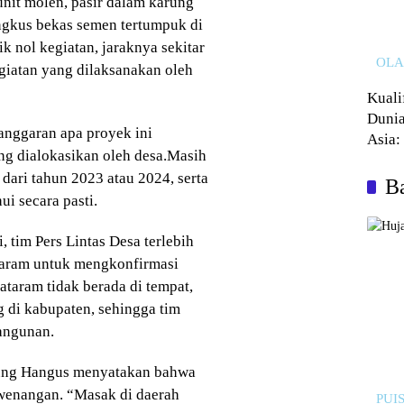
unit molen, pasir dalam karung
ungkus bekas semen tertumpuk di
k nol kegiatan, jaraknya sekitar
OL
giatan yang dilaksanakan oleh
Kuali
Dunia
anggaran apa proyek ini
Asia:
ang dialokasikan oleh desa.Masih
Kalah
 dari tahun 2023 atau 2024, serta
Ba
i secara pasti.
, tim Pers Lintas Desa terlebih
taram untuk mengkonfirmasi
ataram tidak berada di tempat,
 di kabupaten, sehingga tim
angunan.
ung Hangus menyatakan bahwa
wenangan. “Masak di daerah
PUIS