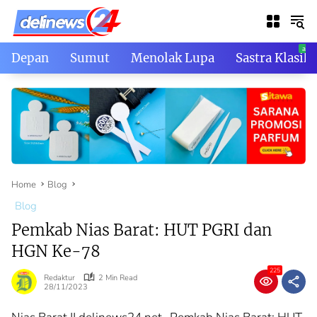
Skip
to
content
Depan
Sumut
Menolak Lupa
Sastra Klasik
Home
Blog
Blog
Pemkab Nias Barat: HUT PGRI dan
HGN Ke-78
225
Redaktur
2 Min Read
28/11/2023