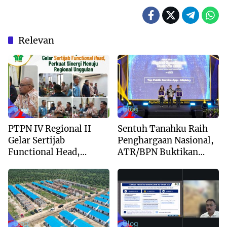
Relevan
Blog
Blog
PTPN IV Regional II
Sentuh Tanahku Raih
Gelar Sertijab
Penghargaan Nasional,
Functional Head,
ATR/BPN Buktikan
Perkuat Sinergi Menuju
Komitmen Digitalisasi
Regional Unggulan
Layanan Pertanahan
Blog
Blog