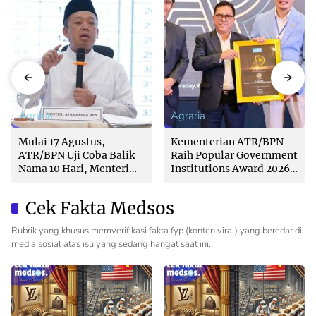
Agraria
Agraria
Mulai 17 Agustus,
Kementerian ATR/BPN
ATR/BPN Uji Coba Balik
Raih Popular Government
Nama 10 Hari, Menteri
Institutions Award 2026
Nusron: Butuh Dukungan
dari The Iconomics
Pemda dan PPAT
Cek Fakta Medsos
Rubrik yang khusus memverifikasi fakta fyp (konten viral) yang beredar di
media sosial atas isu yang sedang hangat saat ini.