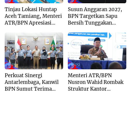
Tinjau Lokasi Huntap
Susun Anggaran 2027,
Aceh Tamiang, Menteri
BPN Targetkan Sapu
ATR/BPN Apresiasi
Bersih Tunggakan
Dukungan Yayasan
Berkas dan Beri
Buddha Tzu Chi dan
Kepastian Waktu
Aguan
Layanan
Blog
Blog
Perkuat Sinergi
Menteri ATR/BPN
Antarlembaga, Kanwil
Nusron Wahid Rombak
BPN Sumut Terima
Struktur Kantor
Kunjungan Balai Harta
Pertanahan Menjadi
Peninggalan
Pendekatan
Kewilayahan