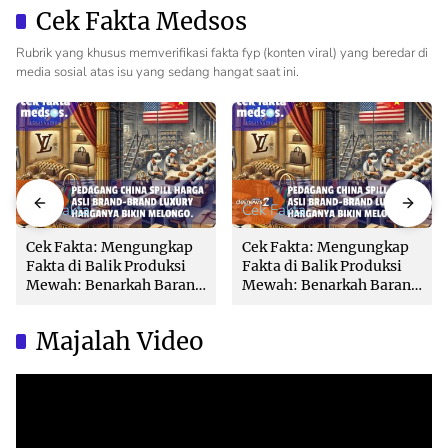
Loket
Pemda dan PPAT
Cek Fakta Medsos
Rubrik yang khusus memverifikasi fakta fyp (konten viral) yang beredar di
media sosial atas isu yang sedang hangat saat ini.
Cek Fakta
Cek Fakta
Cek Fakta: Mengungkap
Cek Fakta: Mengungkap
Fakta di Balik Produksi
Fakta di Balik Produksi
Mewah: Benarkah Barang
Mewah: Benarkah Barang
Brand Ternama Dibuat di
Brand Ternama Dibuat di
China?
China?
Majalah Video
Video
Player