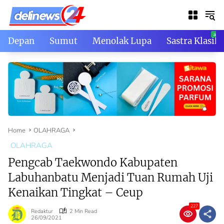
Skip
to
content
Depan
Sumut
Menolak Lupa
Sastra Klasik
Home
OLAHRAGA
OLAHRAGA
Pengcab Taekwondo Kabupaten
Labuhanbatu Menjadi Tuan Rumah Uji
Kenaikan Tingkat – Ceup
227
Redaktur
2 Min Read
26/09/2021