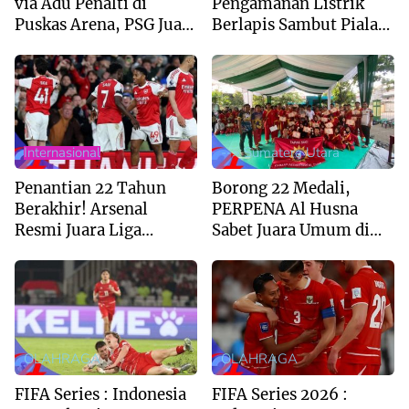
via Adu Penalti di
Pengamanan Listrik
Puskas Arena, PSG Juara
Berlapis Sambut Piala
Liga Champions 2026
AFF U-19 di Sumut
Internasional
--> Sumatera Utara
Penantian 22 Tahun
Borong 22 Medali,
Berakhir! Arsenal
PERPENA Al Husna
Resmi Juara Liga
Sabet Juara Umum di
Inggris 2025/2026
Kejuaraan Tapak Suci
Deli Serdang 2026
OLAHRAGA
OLAHRAGA
FIFA Series : Indonesia
FIFA Series 2026 :