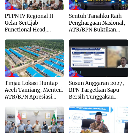
Blog
Blog
PTPN IV Regional II
Sentuh Tanahku Raih
Gelar Sertijab
Penghargaan Nasional,
Functional Head,
ATR/BPN Buktikan
Perkuat Sinergi Menuju
Komitmen Digitalisasi
Regional Unggulan
Layanan Pertanahan
Blog
Blog
Tinjau Lokasi Huntap
Susun Anggaran 2027,
Aceh Tamiang, Menteri
BPN Targetkan Sapu
ATR/BPN Apresiasi
Bersih Tunggakan
Dukungan Yayasan
Berkas dan Beri
Buddha Tzu Chi dan
Kepastian Waktu
Aguan
Layanan