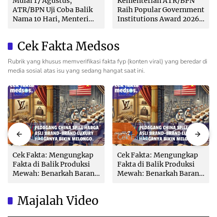
Mulai 17 Agustus,
Kementerian ATR/BPN
ATR/BPN Uji Coba Balik
Raih Popular Government
Nama 10 Hari, Menteri
Institutions Award 2026
Nusron: Butuh Dukungan
dari The Iconomics
Pemda dan PPAT
Cek Fakta Medsos
Rubrik yang khusus memverifikasi fakta fyp (konten viral) yang beredar di
media sosial atas isu yang sedang hangat saat ini.
Cek Fakta
Cek Fakta
Cek Fakta: Mengungkap
Cek Fakta: Mengungkap
Fakta di Balik Produksi
Fakta di Balik Produksi
Mewah: Benarkah Barang
Mewah: Benarkah Barang
Brand Ternama Dibuat di
Brand Ternama Dibuat di
China?
China?
Majalah Video