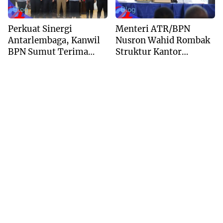
Blog
Blog
Perkuat Sinergi
Menteri ATR/BPN
Antarlembaga, Kanwil
Nusron Wahid Rombak
BPN Sumut Terima
Struktur Kantor
Kunjungan Balai Harta
Pertanahan Menjadi
Peninggalan
Pendekatan
Kewilayahan