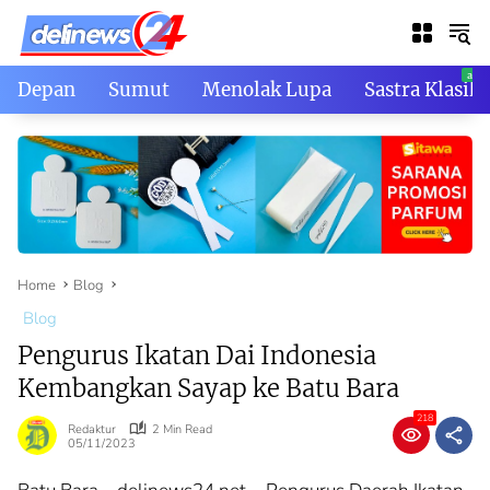
Skip
to
content
Depan
Sumut
Menolak Lupa
Sastra Klasik
Home
Blog
Blog
Pengurus Ikatan Dai Indonesia
Kembangkan Sayap ke Batu Bara
218
Redaktur
2 Min Read
05/11/2023