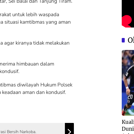
ar, Sei Balai dan Tanjung Tiram.
akat untuk lebih waspada
ga situasi kamtibmas yang aman
O
 agar kiranya tidak melakukan
enerima himbauan dalam
kondusif.
amtibmas diwilayah Hukum Polsek
m keadaan aman dan kondusif.
OL
Kuali
Duni
asi Bersih Narkoba.