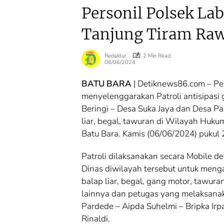
Personil Polsek La
Tanjung Tiram Raw
Redaktur
2 Min Read
06/06/2024
BATU BARA
| Detiknews86.com – Pe
menyelenggarakan Patroli antisipasi
Agraria
Agraria
Beringi – Desa Suka Jaya dan Desa P
Mulai 17 Agustus,
Kementerian
liar, begal, tawuran di Wilayah Huk
ATR/BPN Uji Coba
ATR/BPN Rai
Batu Bara. Kamis (06/06/2024) pukul
Balik Nama 10
Popular
Hari, Menteri
Government
Patroli dilaksanakan secara Mobile
Nusron: Butuh
Institutions 
Dukungan Pemda
2026 dari The
Dinas diwilayah tersebut untuk meng
dan PPAT
Iconomics
balap liar, begal, gang motor, tawu
lainnya dan petugas yang melaksanak
Pardede – Aipda Suhelmi – Bripka Irpa
Rinaldi.