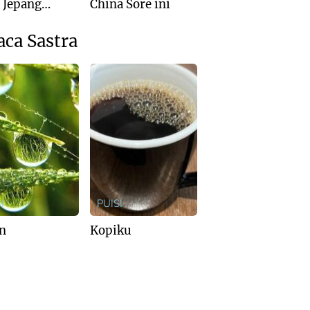
: Jepang
China Sore ini
is Kalah dari
ralia
aca Sastra
I
PUISI
n
Kopiku