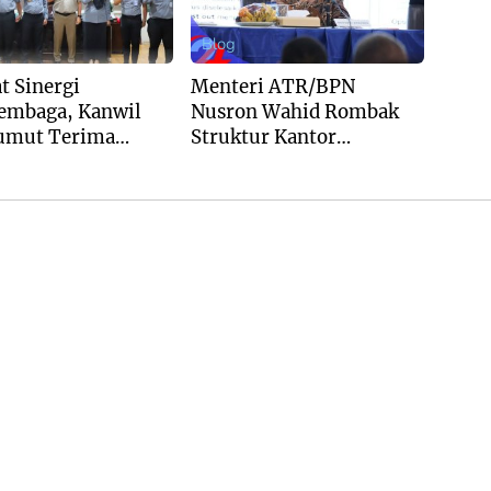
Blog
t Sinergi
Menteri ATR/BPN
embaga, Kanwil
Nusron Wahid Rombak
umut Terima
Struktur Kantor
gan Balai Harta
Pertanahan Menjadi
ggalan
Pendekatan Kewilayahan