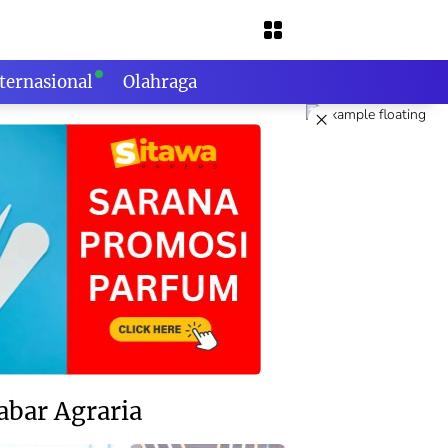
ternasional
Olahraga
×
abar Agraria