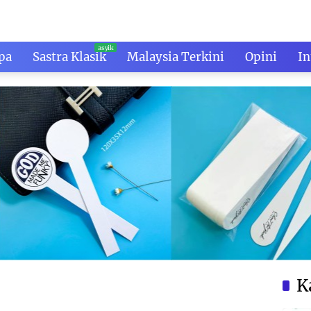
pa
Sastra Klasik
Malaysia Terkini
Opini
In
K