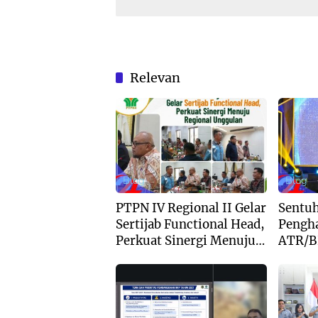
Relevan
Blog
Blog
PTPN IV Regional II Gelar
Sentu
Sertijab Functional Head,
Pengha
Perkuat Sinergi Menuju
ATR/B
Regional Unggulan
Komitm
Layan