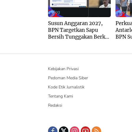
Blog
Blog
Susun Anggaran 2027,
Perkua
BPN Targetkan Sapu
Antarl
Bersih Tunggakan Berkas
BPN S
dan Beri Kepastian Waktu
Kunjun
Layanan
Penin
Kebijakan Privasi
Pedoman Media Siber
Kode Etik Jurnalistik
Tentang Kami
Redaksi