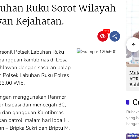
buhan Ruku Sorot Wilayah
an Kejahatan.
203
rsonil Polsek Labuhan Ruku
 gangguan kamtibmas di Desa
Agraria
Agraria
Agra
ahlawan dengan sasaran balap
Mulai 17 Agustus,
Kementerian
Mula
um Polsek Labuhan Ruku Polres
h
ATR/BPN Uji Coba
ATR/BPN Raih
ATR
 23.00 Wib.
Balik Nama 10
Popular
Bali
Hari, Menteri
Government
Hari
 dengan menggunakan Ranmor
Award
Nusron: Butuh
Institutions Award
Nus
C
Dukungan Pemda
2026 dari The
Duk
antisipasi dan mencegah 3C,
dan PPAT
Iconomics
dan
ran dan gangguan Kamtibmas
Rubrik 
yang be
an patroli malam hari Ipda H.
hangat 
n – Bripka Sukri dan Briptu M.