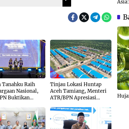
Asia
Nyar
Aust
B
Blog
h Tanahku Raih
Tinjau Lokasi Huntap
PUIS
rgaan Nasional,
Aceh Tamiang, Menteri
Huja
PN Buktikan
ATR/BPN Apresiasi
en Digitalisasi
Dukungan Yayasan
an Pertanahan
Buddha Tzu Chi dan
Aguan