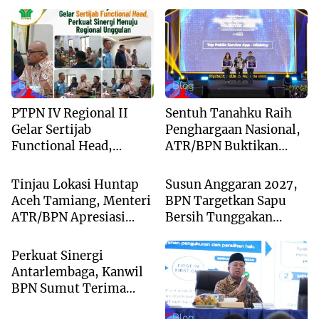
Blog
Blog
PTPN IV Regional II
Sentuh Tanahku Raih
Gelar Sertijab
Penghargaan Nasional,
Functional Head,
ATR/BPN Buktikan
Blog
Blog
Perkuat Sinergi Menuju
Komitmen Digitalisasi
Regional Unggulan
Layanan Pertanahan
Tinjau Lokasi Huntap
Susun Anggaran 2027,
Aceh Tamiang, Menteri
BPN Targetkan Sapu
ATR/BPN Apresiasi
Bersih Tunggakan
Blog
Dukungan Yayasan
Berkas dan Beri
Buddha Tzu Chi dan
Kepastian Waktu
Perkuat Sinergi
Aguan
Layanan
Antarlembaga, Kanwil
BPN Sumut Terima
Kunjungan Balai Harta
Blog