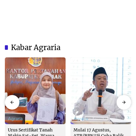
Kabar Agraria
Agraria
Agraria
Urus Sertifikat Tanah
Mulai 17 Agustus,
Makin Sat-Set, Warga
ATR/BPN Uji Coba Balik