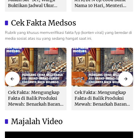
Buktikan Jadwal Ukur
Nama 10 Hari, Menteri
Langsung Ditentukan di
Nusron: Butuh Dukungan
Loket
Pemda dan PPAT
Cek Fakta Medsos
Rubrik yang khusus memverifikasi fakta fyp (konten viral) yang beredar di
media sosial atas isu yang sedang hangat saat ini.
Cek Fakta
Cek Fakta
Cek Fakta: Mengungkap
Cek Fakta: Mengungkap
Fakta di Balik Produksi
Fakta di Balik Produksi
Mewah: Benarkah Barang
Mewah: Benarkah Barang
Brand Ternama Dibuat di
Brand Ternama Dibuat di
China?
China?
Majalah Video
Video