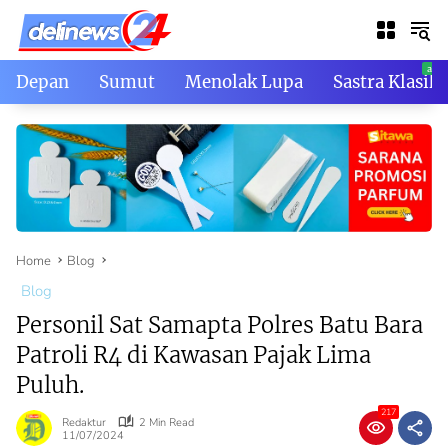
Skip
to
content
Depan
Sumut
Menolak Lupa
Sastra Klasik
Home
Blog
Blog
Personil Sat Samapta Polres Batu Bara
Patroli R4 di Kawasan Pajak Lima
Puluh.
217
Redaktur
2 Min Read
11/07/2024