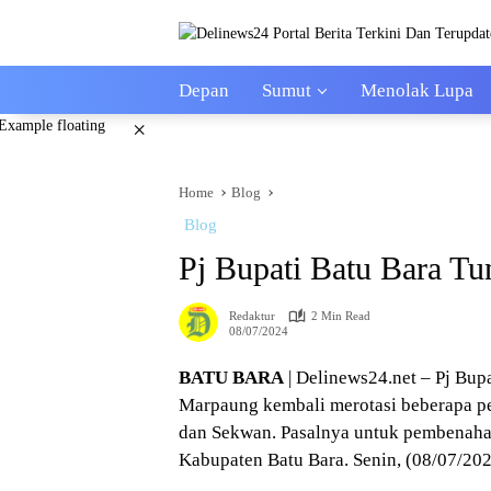
Skip
to
content
Depan
Sumut
Menolak Lupa
×
Home
Blog
Blog
Pj Bupati Batu Bara Tun
Redaktur
2 Min Read
08/07/2024
BATU BARA
| Delinews24.net – Pj Bup
Marpaung kembali merotasi beberapa pe
dan Sekwan. Pasalnya untuk pembenahan
Kabupaten Batu Bara. Senin, (08/07/202