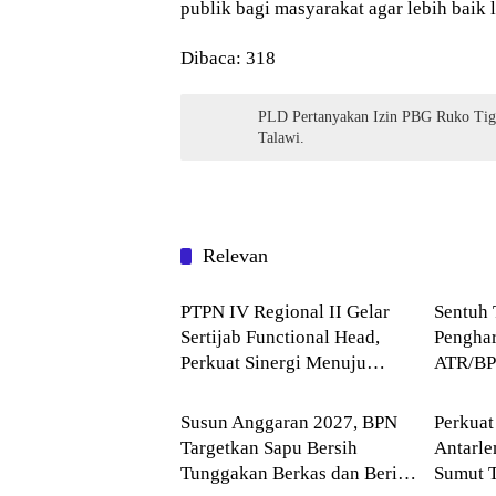
publik bagi masyarakat agar lebih baik 
Dibaca:
318
PLD Pertanyakan Izin PBG Ruko Tiga
Talawi.
Relevan
Blog
Blog
PTPN IV Regional II Gelar
Sentuh 
Sertijab Functional Head,
Penghar
Perkuat Sinergi Menuju
ATR/BP
Blog
Blog
Regional Unggulan
Komitme
Layana
Susun Anggaran 2027, BPN
Perkuat
Targetkan Sapu Bersih
Antarl
Tunggakan Berkas dan Beri
Sumut 