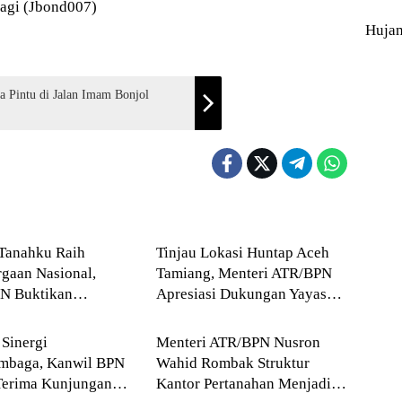
lagi (Jbond007)
Huja
 Pintu di Jalan Imam Bonjol
Blog
Tanahku Raih
Tinjau Lokasi Huntap Aceh
gaan Nasional,
Tamiang, Menteri ATR/BPN
N Buktikan
Apresiasi Dukungan Yayasan
Blog
n Digitalisasi
Buddha Tzu Chi dan Aguan
n Pertanahan
 Sinergi
Menteri ATR/BPN Nusron
embaga, Kanwil BPN
Wahid Rombak Struktur
Terima Kunjungan
Kantor Pertanahan Menjadi