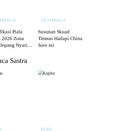
AHRAGA
OLAHRAGA
fikasi Piala
Susunan Skuad
 2026 Zona
Timnas Hadapi China
 Jepang Nyaris
Sore ini
 dari Australia
ca Sastra
I
PUISI