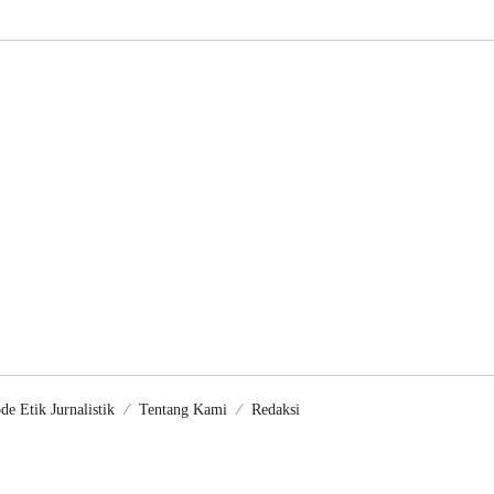
arta Peninggalan
Pendekatan Kewilayahan
de Etik Jurnalistik
Tentang Kami
Redaksi