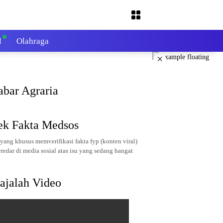
l
Olahraga
×
abar Agraria
ek Fakta Medsos
yang khusus memverifikasi fakta fyp (konten viral)
redar di media sosial atas isu yang sedang hangat
.
ajalah Video