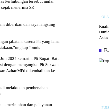
inas Perhubungan tersebut mulai
 sejak menerima SK
OL
 ini diberikan dan saya langsung
Kuali
Dunia
Asia:
ngan jabatan, karena Plt yang lama
Kalah
stakaan,”ungkap Jonnis
Ba
Juli 2024 kemarin, Plt Bupati Batu
asi dengan mengangkat Plt Sekwan
kan Azhar.MPd dikembalikan ke
hyudi melakukan pembenahan
.
da pemerintahan dan pelayanan
PUIS