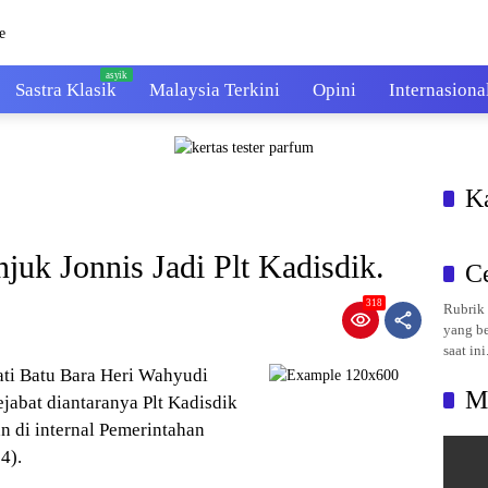
Sastra Klasik
Malaysia Terkini
Opini
Internasiona
K
juk Jonnis Jadi Plt Kadisdik.
C
318
Rubrik 
yang be
saat ini
ati Batu Bara Heri Wahyudi
M
jabat diantaranya Plt Kadisdik
 di internal Pemerintahan
4).