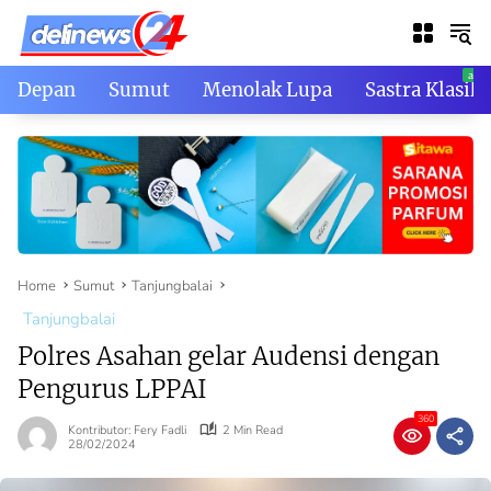
Skip
to
content
Depan
Sumut
Menolak Lupa
Sastra Klasik
Home
Sumut
Tanjungbalai
Tanjungbalai
Polres Asahan gelar Audensi dengan
Pengurus LPPAI
360
Kontributor: Fery Fadli
2 Min Read
28/02/2024