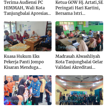
Terima Audiensi PC
Ketua GOW Hj. Artati,SE
HIMMAH, Wali Kota
Peringati Hari Kartini,
Tanjungbalai Apresiasi
Bersama Istri
Peran Intelektual Muda
Forkopimda Kunjungi
Al Washliyah
Panti Jompo Asahan
Tanjungbalai
Tanjungbalai
Kuasa Hukum Eks
Madrasah Alwashliyah
Pekerja Panti Jompo
Kota Tanjungbalai Gelar
Kisaran Menduga
Validasi Akreditasi
System Outsourcing
Bersama Tim Asesor
Bentuk PHK
BAN-PDM Tahun 2026
Terselebung
Tanjungbalai
Tanjungbalai