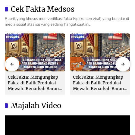
Pertanahan Profesional
Bikin Balik Nama
Cek Fakta Medsos
Lambat!
Rubrik yang khusus memverifikasi fakta fyp (konten viral) yang beredar di
media sosial atas isu yang sedang hangat saat ini.
Cek Fakta
Cek Fakta
Cek Fakta: Mengungkap
Cek Fakta: Mengungkap
Fakta di Balik Produksi
Fakta di Balik Produksi
Mewah: Benarkah Barang
Mewah: Benarkah Barang
Brand Ternama Dibuat di
Brand Ternama Dibuat di
China?
China?
Majalah Video
Video
Player