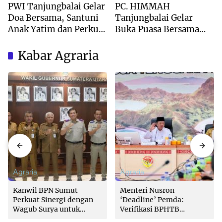
PWI Tanjungbalai Gelar
PC. HIMMAH
Doa Bersama, Santuni
Tanjungbalai Gelar
Anak Yatim dan Perkuat
Buka Puasa Bersama
Sinergi dengan
Dan Khatam Al-Qur’an
Forkopimda
Kabar Agraria
Agraria
Agraria
Kanwil BPN Sumut
Menteri Nusron
Perkuat Sinergi dengan
‘Deadline’ Pemda:
Wagub Surya untuk
Verifikasi BPHTB
Wujudkan Tata Kelola
Maksimal 3 Hari, Jangan