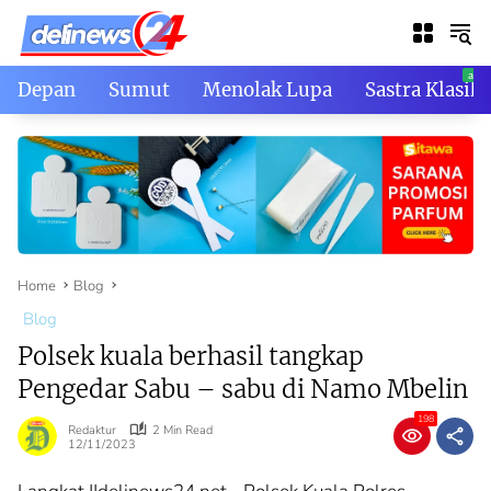
Skip
to
content
Depan
Sumut
Menolak Lupa
Sastra Klasik
Home
Blog
Blog
Polsek kuala berhasil tangkap
Pengedar Sabu – sabu di Namo Mbelin
198
Redaktur
2 Min Read
12/11/2023