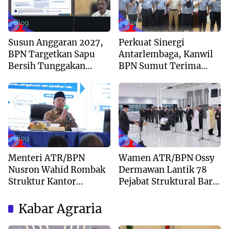
Blog
Blog
Susun Anggaran 2027,
Perkuat Sinergi
BPN Targetkan Sapu
Antarlembaga, Kanwil
Bersih Tunggakan
BPN Sumut Terima
Berkas dan Beri
Kunjungan Balai Harta
Kepastian Waktu
Peninggalan
Layanan
Blog
Blog
Menteri ATR/BPN
Wamen ATR/BPN Ossy
Nusron Wahid Rombak
Dermawan Lantik 78
Struktur Kantor
Pejabat Struktural Baru
Pertanahan Menjadi
di Jakarta
Pendekatan
Kabar Agraria
Kewilayahan