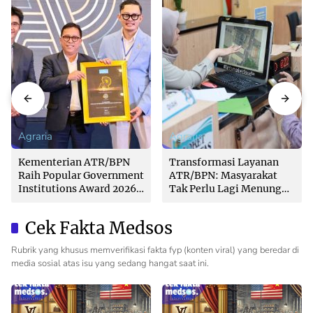
Agraria
Agraria
Kementerian ATR/BPN
Transformasi Layanan
Raih Popular Government
ATR/BPN: Masyarakat
Institutions Award 2026
Tak Perlu Lagi Menunggu
dari The Iconomics
Tanpa Kepastian
Cek Fakta Medsos
Rubrik yang khusus memverifikasi fakta fyp (konten viral) yang beredar di
media sosial atas isu yang sedang hangat saat ini.