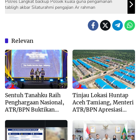
Polres Langkat backup Polsek kuala guna pengamanan
tabligh akbar Silaturahmi pengajian Ar rahman
Relevan
Blog
Blog
Sentuh Tanahku Raih
Tinjau Lokasi Huntap
Penghargaan Nasional,
Aceh Tamiang, Menteri
ATR/BPN Buktikan
ATR/BPN Apresiasi
Komitmen Digitalisasi
Dukungan Yayasan
Layanan Pertanahan
Buddha Tzu Chi dan
Aguan