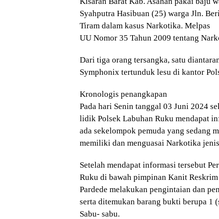
Kisaran Barat Kab. Asahan pakai baju 
Syahputra Hasibuan (25) warga Jln. Be
Tiram dalam kasus Narkotika. Melpas
UU Nomor 35 Tahun 2009 tentang Narko
Dari tiga orang tersangka, satu dianta
Symphonix tertunduk lesu di kantor Po
Kronologis penangkapan
Pada hari Senin tanggal 03 Juni 2024 se
lidik Polsek Labuhan Ruku mendapat in
ada sekelompok pemuda yang sedang 
memiliki dan menguasai Narkotika jenis
Setelah mendapat informasi tersebut Pe
Ruku di bawah pimpinan Kanit Reskrim
Pardede melakukan pengintaian dan pena
serta ditemukan barang bukti berupa 1 (s
Sabu- sabu.