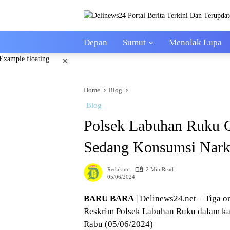
Skip
to
content
Depan
Sumut
Menolak Lupa
×
Home
Blog
Blog
Polsek Labuhan Ruku 
Sedang Konsumsi Narko
Redaktur
2 Min Read
05/06/2024
BARU BARA
| Delinews24.net – Tiga o
Reskrim Polsek Labuhan Ruku dalam kas
Rabu (05/06/2024)