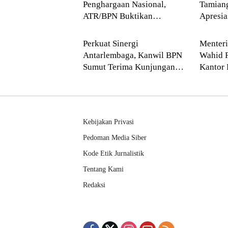
Penghargaan Nasional,
Tamian
ATR/BPN Buktikan
Apresi
Blog
Blog
Komitmen Digitalisasi
Buddha
Layanan Pertanahan
Perkuat Sinergi
Menter
Antarlembaga, Kanwil BPN
Wahid 
Sumut Terima Kunjungan
Kantor 
Balai Harta Peninggalan
Pendek
Kebijakan Privasi
Pedoman Media Siber
Kode Etik Jurnalistik
Tentang Kami
Redaksi