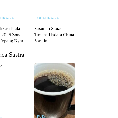
AHRAGA
OLAHRAGA
fikasi Piala
Susunan Skuad
 2026 Zona
Timnas Hadapi China
 Jepang Nyaris
Sore ini
 dari Australia
ca Sastra
I
PUISI