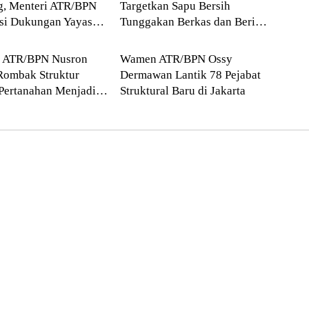
g, Menteri ATR/BPN
Targetkan Sapu Bersih
asi Dukungan Yayasan
Tunggakan Berkas dan Beri
Blog
 Tzu Chi dan Aguan
Kepastian Waktu Layanan
i ATR/BPN Nusron
Wamen ATR/BPN Ossy
Rombak Struktur
Dermawan Lantik 78 Pejabat
Pertanahan Menjadi
Struktural Baru di Jakarta
atan Kewilayahan