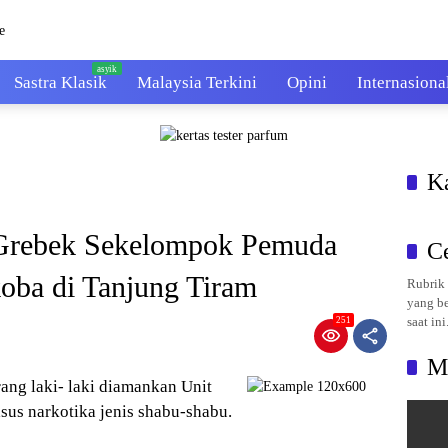
Sastra Klasik
Malaysia Terkini
Opini
Internasiona
K
Grebek Sekelompok Pemuda
C
ba di Tanjung Tiram
Rubrik 
yang be
saat ini
251
M
rang laki- laki diamankan Unit
us narkotika jenis shabu-shabu.