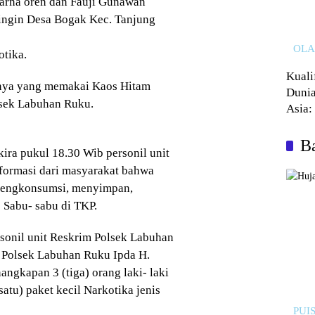
warna oren dan Fauji Gunawan
ringin Desa Bogak Kec. Tanjung
OL
tika.
Kuali
ranya yang memakai Kaos Hitam
Dunia
lsek Labuhan Ruku.
Asia:
Kalah
Ba
kira pukul 18.30 Wib personil unit
formasi dari masyarakat bahwa
mengkonsumsi, menyimpan,
 Sabu- sabu di TKP.
rsonil unit Reskrim Polsek Labuhan
 Polsek Labuhan Ruku Ipda H.
ngkapan 3 (tiga) orang laki- laki
atu) paket kecil Narkotika jenis
PUIS