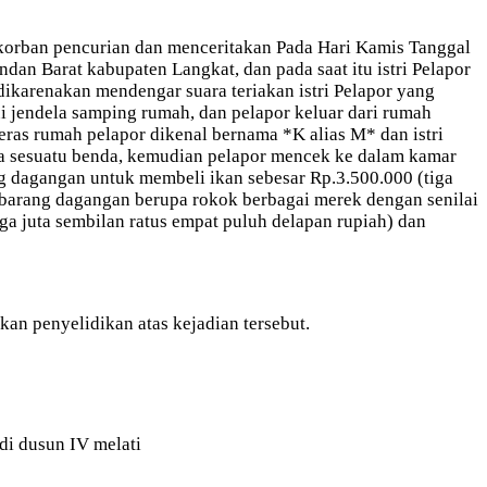
 korban pencurian dan menceritakan Pada Hari Kamis Tanggal
dan Barat kabupaten Langkat, dan pada saat itu istri Pelapor
 dikarenakan mendengar suara teriakan istri Pelapor yang
ui jendela samping rumah, dan pelapor keluar dari rumah
teras rumah pelapor dikenal bernama *K alias M* dan istri
wa sesuatu benda, kemudian pelapor mencek ke dalam kamar
ng dagangan untuk membeli ikan sebesar Rp.3.500.000 (tiga
n barang dagangan berupa rokok berbagai merek dengan senilai
iga juta sembilan ratus empat puluh delapan rupiah) dan
n penyelidikan atas kejadian tersebut.
di dusun IV melati