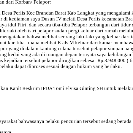
 dari Korban/ Pelapor:
ti Desa Perlis Kec Brandan Barat Kab Langkat yang mengalami
ur di kediaman saya Dusun IV melati Desa Perlis kecamatan Bran
a idul Fitri, dan secara tiba-tiba Pelapor terbangun dari tidur
eriaki oleh istri pelapor sudah pergi keluar dari rumah melal
i mengatakan bahwa melihat seorang laki-laki yang keluar dari 
uat kue tiba-tiba ia melihat K als M keluar dari kamar memba
apor yang di dalam kantong celana tersebut pelapor simpan ua
rung kedai yang ada di ruangan depan ternyata saya kehilanga
s kejadian tersebut pelapor dirugikan sebesar Rp.3.948.000 ( t
elaku dapat diproses sesuai dengan hukum yang berlaku.
n Kanit Reskrim IPDA Tomi Elvisa Ginting SH untuk melakuka
syarakat bahwasanya pelaku pencurian tersebut sedang berada 
uanya,