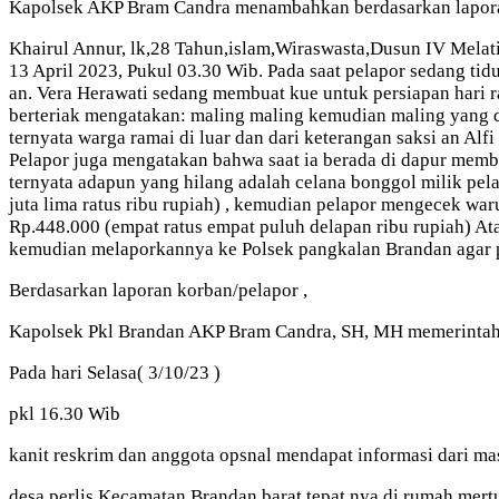
Kapolsek AKP Bram Candra menambahkan berdasarkan laporan
Khairul Annur, lk,28 Tahun,islam,Wiraswasta,Dusun IV Mela
13 April 2023, Pukul 03.30 Wib. Pada saat pelapor sedang tid
an. Vera Herawati sedang membuat kue untuk persiapan hari ray
berteriak mengatakan: maling maling kemudian maling yang dit
ternyata warga ramai di luar dan dari keterangan saksi an Alf
Pelapor juga mengatakan bahwa saat ia berada di dapur memb
ternyata adapun yang hilang adalah celana bonggol milik pel
juta lima ratus ribu rupiah) , kemudian pelapor mengecek wa
Rp.448.000 (empat ratus empat puluh delapan ribu rupiah) Ata
kemudian melaporkannya ke Polsek pangkalan Brandan agar p
Berdasarkan laporan korban/pelapor ,
Kapolsek Pkl Brandan AKP Bram Candra, SH, MH memerintahka
Pada hari Selasa( 3/10/23 )
pkl 16.30 Wib
kanit reskrim dan anggota opsnal mendapat informasi dari ma
desa perlis Kecamatan Brandan barat tepat nya di rumah mert