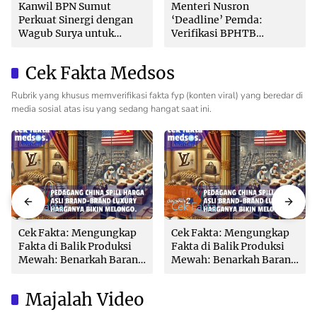
Kanwil BPN Sumut
Menteri Nusron
Perkuat Sinergi dengan
‘Deadline’ Pemda:
Wagub Surya untuk
Verifikasi BPHTB
Wujudkan Tata Kelola
Maksimal 3 Hari, Jangan
Pertanahan Profesional
Bikin Balik Nama
Cek Fakta Medsos
Lambat!
Rubrik yang khusus memverifikasi fakta fyp (konten viral) yang beredar di
media sosial atas isu yang sedang hangat saat ini.
Cek Fakta
Cek Fakta
Cek Fakta: Mengungkap
Cek Fakta: Mengungkap
Fakta di Balik Produksi
Fakta di Balik Produksi
Mewah: Benarkah Barang
Mewah: Benarkah Barang
Brand Ternama Dibuat di
Brand Ternama Dibuat di
China?
China?
Majalah Video