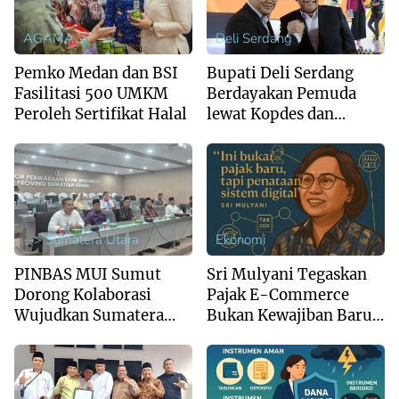
AGAMA
Deli Serdang
Pemko Medan dan BSI
Bupati Deli Serdang
Fasilitasi 500 UMKM
Berdayakan Pemuda
Peroleh Sertifikat Halal
lewat Kopdes dan
Brigade Pangan
--> Sumatera Utara
Ekonomi
PINBAS MUI Sumut
Sri Mulyani Tegaskan
Dorong Kolaborasi
Pajak E-Commerce
Wujudkan Sumatera
Bukan Kewajiban Baru,
Utara sebagai Pusat
Tapi Penataan Sistem
Ekonomi Syariah
Digital
Regional