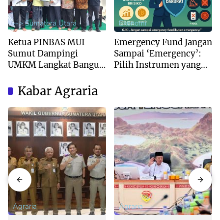
--> Sumatera Utara
Ekonomi
Ketua PINBAS MUI
Emergency Fund Jangan
Sumut Dampingi
Sampai ‘Emergency’:
UMKM Langkat Bangun
Pilih Instrumen yang
Bisnis Berkelanjutan
Tepat
Berbasis Syariah
Kabar Agraria
Agraria
Agraria