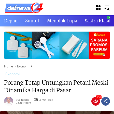
Skip
to
content
Depan
Sumut
Menolak Lupa
Sastra Klasik
Home
Ekonomi
Ekonomi
Porang Tetap Untungkan Petani Meski
Dinamika Harga di Pasar
236
Syaifuddin -
3 Min Read
24/08/2021