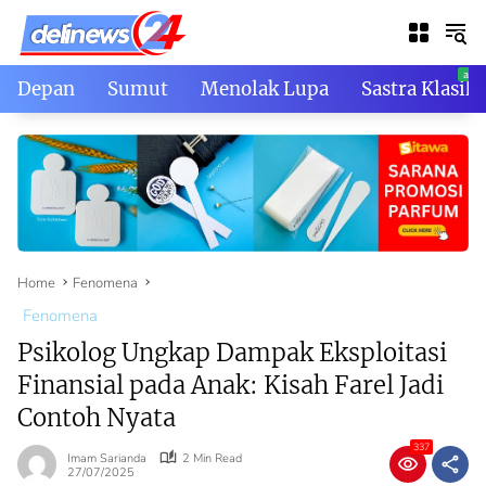
Skip
to
content
Depan
Sumut
Menolak Lupa
Sastra Klasik
Home
Fenomena
Fenomena
Psikolog Ungkap Dampak Eksploitasi
Finansial pada Anak: Kisah Farel Jadi
Contoh Nyata
337
Imam Sarianda
2 Min Read
27/07/2025