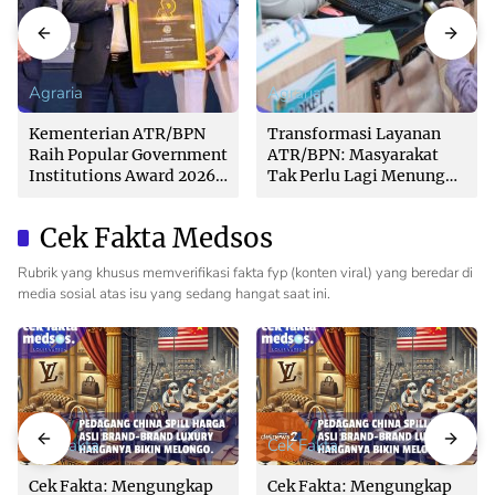
Agraria
Agraria
Kementerian ATR/BPN
Transformasi Layanan
Raih Popular Government
ATR/BPN: Masyarakat
Institutions Award 2026
Tak Perlu Lagi Menunggu
dari The Iconomics
Tanpa Kepastian
Cek Fakta Medsos
Rubrik yang khusus memverifikasi fakta fyp (konten viral) yang beredar di
media sosial atas isu yang sedang hangat saat ini.
Cek Fakta
Cek Fakta
Cek Fakta: Mengungkap
Cek Fakta: Mengungkap