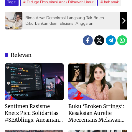
Tags:
Diduga Eksploitasi Anak Dibawah Umur
hak anak
Bima Arya: Demokrasi Langsung Tak Boleh
Dikorbankan demi Efisiensi Anggaran
Relevan
Fenomena
Fenomena
Sentimen Rasisme
Buku ‘Broken Strings’:
Knetz Picu Solidaritas
Kesaksian Aurelie
#SEAblings: Ancaman
Moeremans Melawan
Boikot Produk Korea
Predator Anak