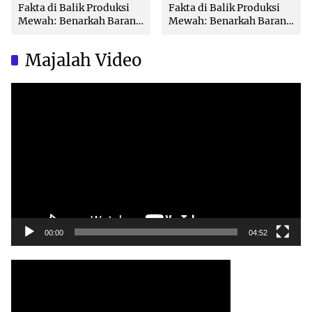
Fakta di Balik Produksi
Fakta di Balik Produksi
Mewah: Benarkah Barang
Mewah: Benarkah Barang
Brand Ternama Dibuat di
Brand Ternama Dibuat di
China?
China?
Majalah Video
Video
Player
00:00
04:52