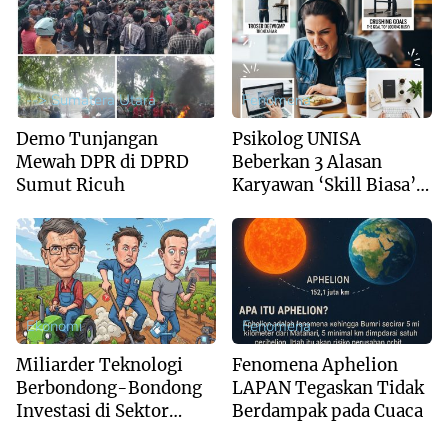
Menguat
--> Sumatera Utara
Fenomena
Demo Tunjangan
Psikolog UNISA
Mewah DPR di DPRD
Beberkan 3 Alasan
Sumut Ricuh
Karyawan ‘Skill Biasa’
Suka Pamer Pekerjaan
di Medsos”
Ekonomi
Fenomena
Miliarder Teknologi
Fenomena Aphelion
Berbondong-Bondong
LAPAN Tegaskan Tidak
Investasi di Sektor
Berdampak pada Cuaca
Pertanian, Apa yang