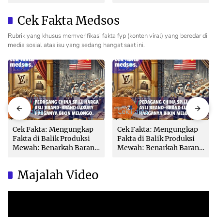
Nusron: Butuh Dukungan
dari The Iconomics
Pemda dan PPAT
Cek Fakta Medsos
Rubrik yang khusus memverifikasi fakta fyp (konten viral) yang beredar di
media sosial atas isu yang sedang hangat saat ini.
Cek Fakta
Cek Fakta
Cek Fakta: Mengungkap
Cek Fakta: Mengungkap
Fakta di Balik Produksi
Fakta di Balik Produksi
Mewah: Benarkah Barang
Mewah: Benarkah Barang
Brand Ternama Dibuat di
Brand Ternama Dibuat di
China?
China?
Majalah Video
Video
Player