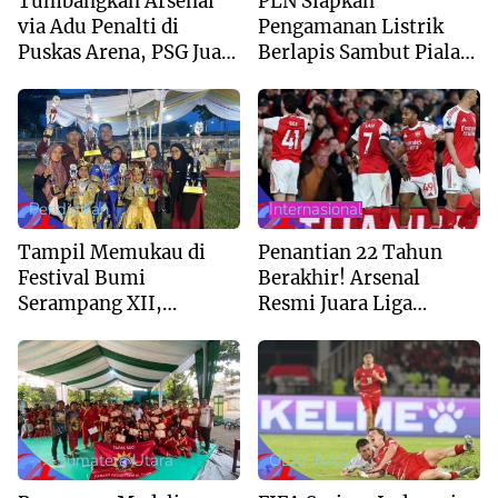
Tumbangkan Arsenal
PLN Siapkan
via Adu Penalti di
Pengamanan Listrik
Puskas Arena, PSG Juara
Berlapis Sambut Piala
Liga Champions 2026
AFF U-19 di Sumut
Pendidikan
Internasional
Tampil Memukau di
Penantian 22 Tahun
Festival Bumi
Berakhir! Arsenal
Serampang XII,
Resmi Juara Liga
Marching Band MIS Al-
Inggris 2025/2026
Husna Sabet Juara
Umum I
--> Sumatera Utara
OLAHRAGA