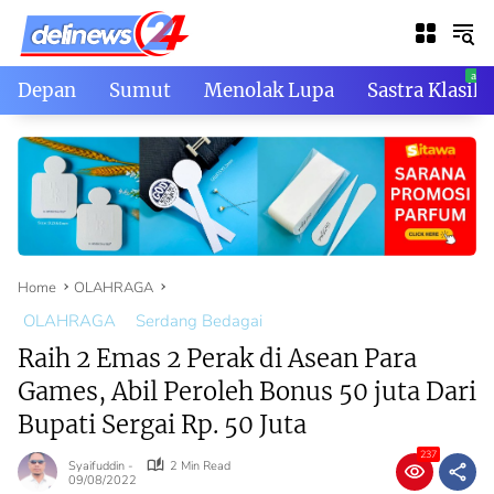
Skip
to
content
Depan
Sumut
Menolak Lupa
Sastra Klasik
Home
OLAHRAGA
OLAHRAGA
Serdang Bedagai
Raih 2 Emas 2 Perak di Asean Para
Games, Abil Peroleh Bonus 50 juta Dari
Bupati Sergai Rp. 50 Juta
237
Syaifuddin -
2 Min Read
09/08/2022