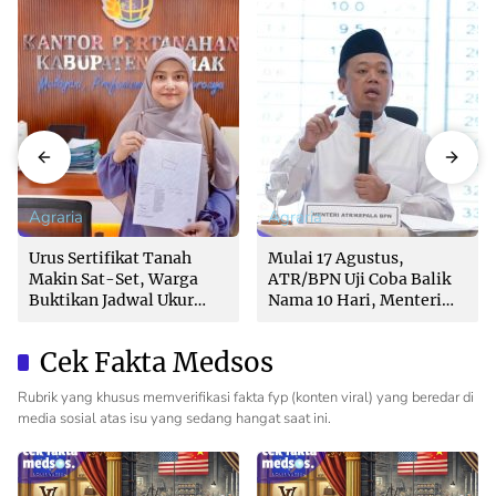
Agraria
Agraria
Urus Sertifikat Tanah
Mulai 17 Agustus,
Makin Sat-Set, Warga
ATR/BPN Uji Coba Balik
Buktikan Jadwal Ukur
Nama 10 Hari, Menteri
Langsung Ditentukan di
Nusron: Butuh Dukungan
Loket
Pemda dan PPAT
Cek Fakta Medsos
Rubrik yang khusus memverifikasi fakta fyp (konten viral) yang beredar di
media sosial atas isu yang sedang hangat saat ini.