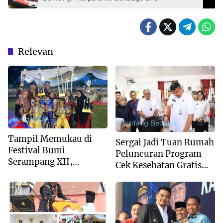
Relevan
Pendidikan
Serdang Bedagai
Tampil Memukau di
Sergai Jadi Tuan Rumah
Festival Bumi
Peluncuran Program
Serampang XII,
Cek Kesehatan Gratis
Marching Band MIS Al-
Anak Sekolah Se-
Husna Sabet Juara
Sumut
Umum I