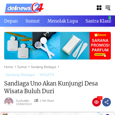
Skip
to
content
Depan
Sumut
Menolak Lupa
Sastra Klasik
Home
Sumut
Serdang Bedagai
Serdang Bedagai
WISATA
Sandiaga Uno Akan Kunjungi Desa
Wisata Buluh Duri
230
Syaifuddin -
2 Min Read
23/06/2022