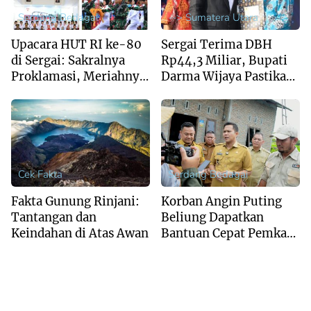
Serdang Bedagai
--> Sumatera Utara
Upacara HUT RI ke-80
Sergai Terima DBH
di Sergai: Sakralnya
Rp44,3 Miliar, Bupati
Proklamasi, Meriahnya
Darma Wijaya Pastikan
Pawai Budaya
Penggunaan Tepat
Sasaran
Cek Fakta
Serdang Bedagai
Fakta Gunung Rinjani:
Korban Angin Puting
Tantangan dan
Beliung Dapatkan
Keindahan di Atas Awan
Bantuan Cepat Pemkab
Sergai