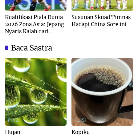
OLAHRAGA
OLAHRAGA
Kualifikasi Piala Dunia
Susunan Skuad Timnas
2026 Zona Asia: Jepang
Hadapi China Sore ini
Nyaris Kalah dari
Australia
Baca Sastra
PUISI
PUISI
Hujan
Kopiku