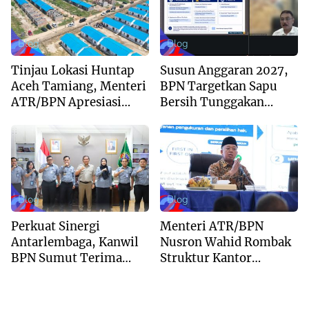
Blog
Blog
Tinjau Lokasi Huntap
Susun Anggaran 2027,
Aceh Tamiang, Menteri
BPN Targetkan Sapu
ATR/BPN Apresiasi
Bersih Tunggakan
Dukungan Yayasan
Berkas dan Beri
Buddha Tzu Chi dan
Kepastian Waktu
Aguan
Layanan
Blog
Blog
Perkuat Sinergi
Menteri ATR/BPN
Antarlembaga, Kanwil
Nusron Wahid Rombak
BPN Sumut Terima
Struktur Kantor
Kunjungan Balai Harta
Pertanahan Menjadi
Peninggalan
Pendekatan
Kewilayahan