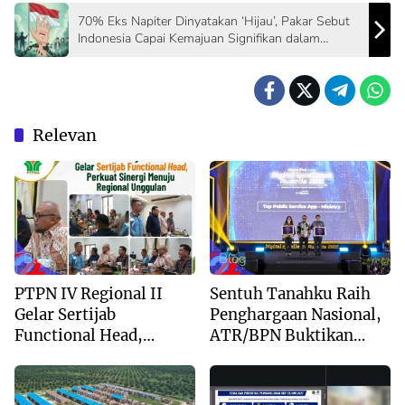
70% Eks Napiter Dinyatakan ‘Hijau’, Pakar Sebut
Indonesia Capai Kemajuan Signifikan dalam
Deradikalisasi
Relevan
Blog
Blog
PTPN IV Regional II
Sentuh Tanahku Raih
Gelar Sertijab
Penghargaan Nasional,
Functional Head,
ATR/BPN Buktikan
Perkuat Sinergi Menuju
Komitmen Digitalisasi
Regional Unggulan
Layanan Pertanahan