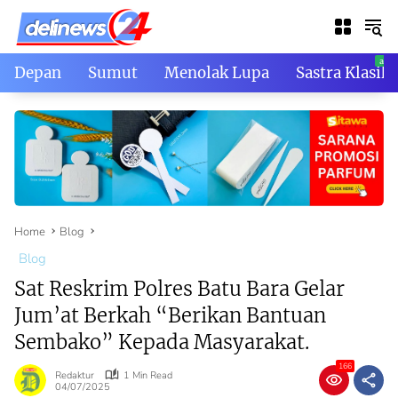
Skip
to
content
Depan
Sumut
Menolak Lupa
Sastra Klasik
Home
Blog
Blog
Sat Reskrim Polres Batu Bara Gelar
Jum’at Berkah “Berikan Bantuan
Sembako” Kepada Masyarakat.
166
Redaktur
1 Min Read
04/07/2025