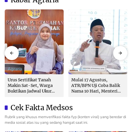
Agraria
Agraria
Urus Sertifikat Tanah
Mulai 17 Agustus,
Makin Sat-Set, Warga
ATR/BPN Uji Coba Balik
Buktikan Jadwal Ukur
Nama 10 Hari, Menteri
Langsung Ditentukan di
Nusron: Butuh Dukungan
Loket
Pemda dan PPAT
Cek Fakta Medsos
Rubrik yang khusus memverifikasi fakta fyp (konten viral) yang beredar di
media sosial atas isu yang sedang hangat saat ini.