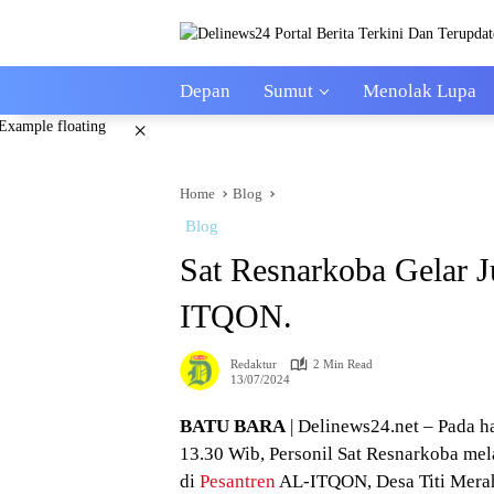
Skip
to
content
Depan
Sumut
Menolak Lupa
×
Home
Blog
Blog
Sat Resnarkoba Gelar J
ITQON.
Redaktur
2 Min Read
13/07/2024
BATU BARA
| Delinews24.net – Pada ha
13.30 Wib, Personil Sat Resnarkoba me
di
Pesantren
AL-ITQON, Desa Titi Merah