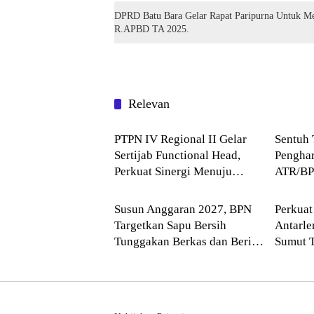
DPRD Batu Bara Gelar Rapat Paripurna Untuk
R.APBD TA 2025.
Relevan
Blog
Blog
PTPN IV Regional II Gelar
Sentuh 
Sertijab Functional Head,
Penghar
Perkuat Sinergi Menuju
ATR/BP
Blog
Blog
Regional Unggulan
Komitme
Layana
Susun Anggaran 2027, BPN
Perkuat
Targetkan Sapu Bersih
Antarl
Tunggakan Berkas dan Beri
Sumut 
Kepastian Waktu Layanan
Balai H