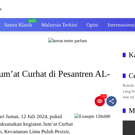
Sastra Klasik
Malaysia Terkini
Opini
Internasiona
K
um’at Curhat di Pesantren AL-
C
Rubrik 
yang be
saat ini
190
M
ri Jumat, 12 Juli 2024, pukul
laksanakan kegiatan Jum’at Curhat
, Kecamatan Lima Puluh Pesisir,