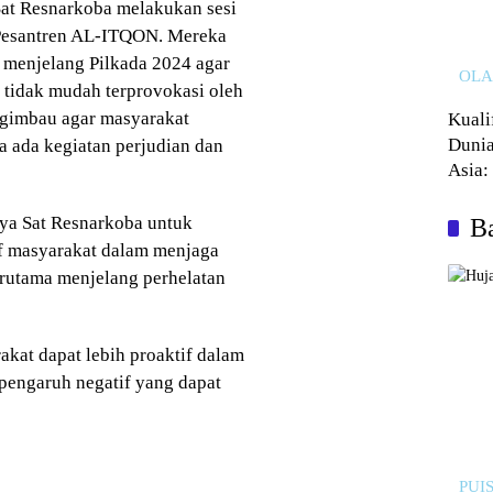
 Sat Resnarkoba melakukan sesi
 Pesantren AL-ITQON. Mereka
menjelang Pilkada 2024 agar
OL
n tidak mudah terprovokasi oleh
engimbau agar masyarakat
Kuali
Dunia
a ada kegiatan perjudian dan
Asia:
Kalah
aya Sat Resnarkoba untuk
Ba
f masyarakat dalam menjaga
erutama menjelang perhelatan
akat dapat lebih proaktif dalam
pengaruh negatif yang dapat
PUIS