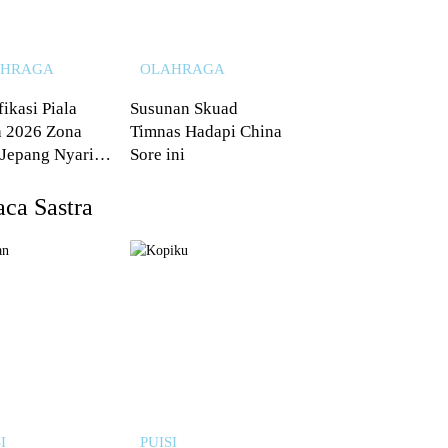
AHRAGA
OLAHRAGA
fikasi Piala
Susunan Skuad
 2026 Zona
Timnas Hadapi China
 Jepang Nyaris
Sore ini
 dari Australia
ca Sastra
I
PUISI