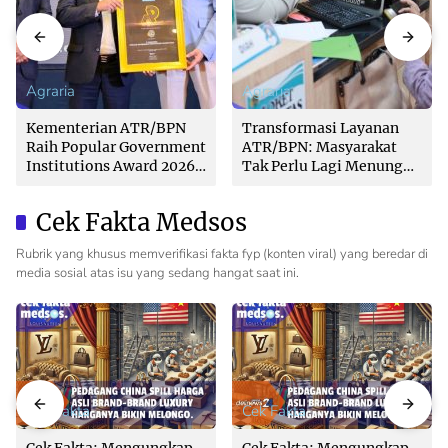
Agraria
Agraria
Kementerian ATR/BPN
Transformasi Layanan
Raih Popular Government
ATR/BPN: Masyarakat
Institutions Award 2026
Tak Perlu Lagi Menunggu
dari The Iconomics
Tanpa Kepastian
Cek Fakta Medsos
Rubrik yang khusus memverifikasi fakta fyp (konten viral) yang beredar di
media sosial atas isu yang sedang hangat saat ini.
Cek Fakta
Cek Fakta
Cek Fakta: Mengungkap
Cek Fakta: Mengungkap