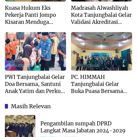
Kuasa Hukum Eks
Madrasah Alwashliyah
Pekerja Panti Jompo
Kota Tanjungbalai Gelar
Kisaran Menduga
Validasi Akreditasi
System Outsourcing
Bersama Tim Asesor
Bentuk PHK
BAN-PDM Tahun 2026
Terselebung
Tanjungbalai
Tanjungbalai
PWI Tanjungbalai Gelar
PC. HIMMAH
Doa Bersama, Santuni
Tanjungbalai Gelar
Anak Yatim dan Perkuat
Buka Puasa Bersama
Sinergi dengan
Dan Khatam Al-Qur’an
Forkopimda
Masih Relevan
Pengambilan sumpah DPRD
Langkat Masa Jabatan 2024-2029