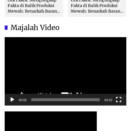
Fakta di Balik Produksi
Fakta di Balik Produksi
Mewah: Benarkah Barang
Mewah: Benarkah Barang
Brand Ternama Dibuat di
Brand Ternama Dibuat di
China?
China?
Majalah Video
Video
Player
00:00
04:52