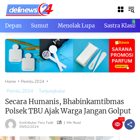
Skip
to
content
Depan
Sumut
Menolak Lupa
Sastra Klasik
Home
Pemilu 2024
Pemilu 2024
Tanjungbalai
Secara Humanis, Bhabinkamtibmas
Polsek TBU Ajak Warga Jangan Golput
300
Kontributor: Fery Fadli
1 Min Read
09/02/2024