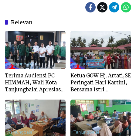
Relevan
Tanjungbalai
Tanjungbalai
Terima Audiensi PC
Ketua GOW Hj. Artati,SE
HIMMAH, Wali Kota
Peringati Hari Kartini,
Tanjungbalai Apresiasi
Bersama Istri
Peran Intelektual Muda
Forkopimda Kunjungi
Al Washliyah
Panti Jompo Asahan
Tanjungbalai
Tanjungbalai