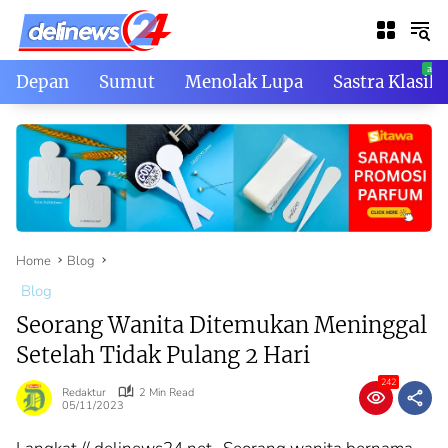
Skip
to
content
Depan
Sumut
Menolak Lupa
Sastra Klasik
Home
Blog
Blog
Seorang Wanita Ditemukan Meninggal
Setelah Tidak Pulang 2 Hari
242
Redaktur
2 Min Read
05/11/2023