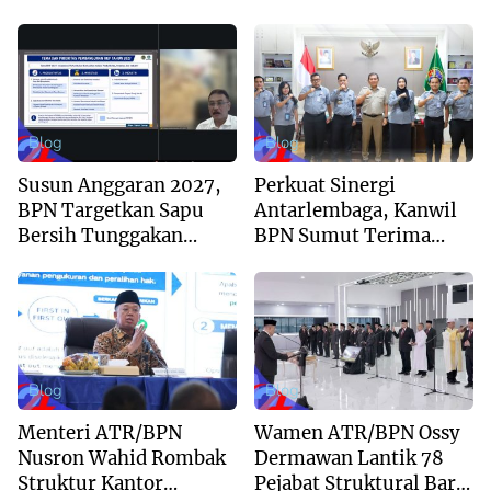
Komitmen Digitalisasi
Dukungan Yayasan
Layanan Pertanahan
Buddha Tzu Chi dan
Aguan
Blog
Blog
Susun Anggaran 2027,
Perkuat Sinergi
BPN Targetkan Sapu
Antarlembaga, Kanwil
Bersih Tunggakan
BPN Sumut Terima
Berkas dan Beri
Kunjungan Balai Harta
Kepastian Waktu
Peninggalan
Layanan
Blog
Blog
Menteri ATR/BPN
Wamen ATR/BPN Ossy
Nusron Wahid Rombak
Dermawan Lantik 78
Struktur Kantor
Pejabat Struktural Baru