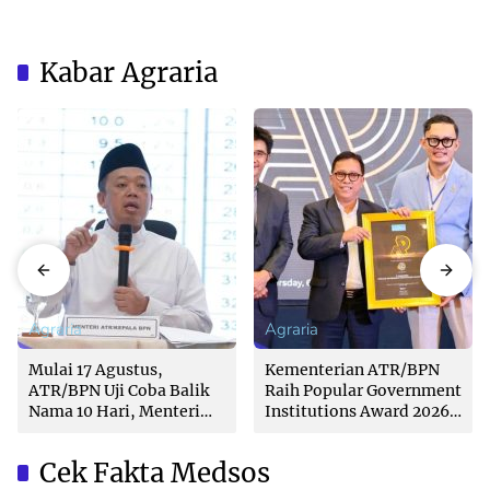
Kabar Agraria
Agraria
Agraria
Mulai 17 Agustus,
Kementerian ATR/BPN
ATR/BPN Uji Coba Balik
Raih Popular Government
Nama 10 Hari, Menteri
Institutions Award 2026
Nusron: Butuh Dukungan
dari The Iconomics
Pemda dan PPAT
Cek Fakta Medsos