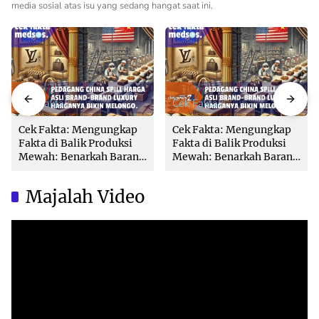
media sosial atas isu yang sedang hangat saat ini.
Cek Fakta
Cek Fakta
Cek Fakta: Mengungkap
Cek Fakta: Mengungkap
Fakta di Balik Produksi
Fakta di Balik Produksi
Mewah: Benarkah Barang
Mewah: Benarkah Barang
Brand Ternama Dibuat di
Brand Ternama Dibuat di
China?
China?
Majalah Video
Video
Player