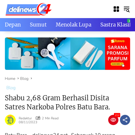
Skip
to
content
Depan
Sumut
Menolak Lupa
Sastra Klasik
Home
Blog
Blog
Shabu 2,68 Gram Berhasil Disita
Satres Narkoba Polres Batu Bara.
212
Redaktur
2 Min Read
08/11/2023