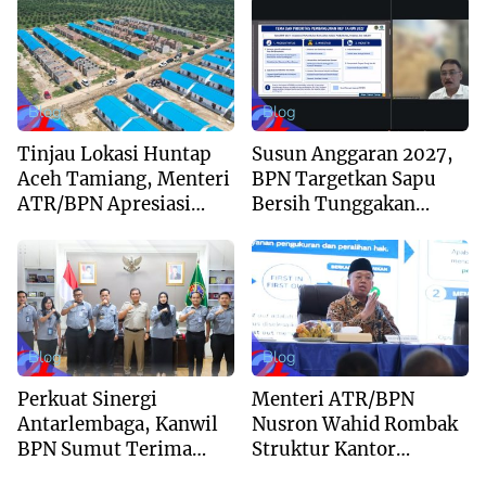
Regional Unggulan
Layanan Pertanahan
Blog
Blog
Tinjau Lokasi Huntap
Susun Anggaran 2027,
Aceh Tamiang, Menteri
BPN Targetkan Sapu
ATR/BPN Apresiasi
Bersih Tunggakan
Dukungan Yayasan
Berkas dan Beri
Buddha Tzu Chi dan
Kepastian Waktu
Aguan
Layanan
Blog
Blog
Perkuat Sinergi
Menteri ATR/BPN
Antarlembaga, Kanwil
Nusron Wahid Rombak
BPN Sumut Terima
Struktur Kantor
Kunjungan Balai Harta
Pertanahan Menjadi