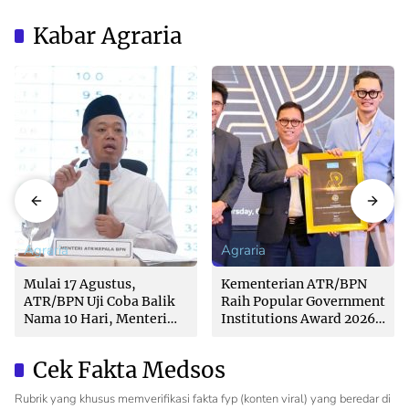
Kabar Agraria
Agraria
Agraria
Mulai 17 Agustus,
Kementerian ATR/BPN
ATR/BPN Uji Coba Balik
Raih Popular Government
Nama 10 Hari, Menteri
Institutions Award 2026
Nusron: Butuh Dukungan
dari The Iconomics
Pemda dan PPAT
Cek Fakta Medsos
Rubrik yang khusus memverifikasi fakta fyp (konten viral) yang beredar di