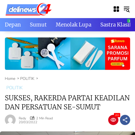
Skip
to
content
Depan
Sumut
Menolak Lupa
Sastra Klasik
Home
POLITIK
POLITIK
SUKSES, RAKERDA PARTAI KEADILAN
DAN PERSATUAN SE-SUMUT
261
Redy
2 Min Read
20/03/2022