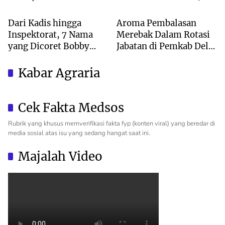
Kota Medan
Deli Serdang
ke Tom Lembong
Ketum
Dari Kadis hingga
Aroma Pembalasan
Inspektorat, 7 Nama
Merebak Dalam Rotasi
yang Dicoret Bobby
Jabatan di Pemkab Deli
Nasution dalam 2
Serdang
Bulan!
Kabar Agraria
Cek Fakta Medsos
Rubrik yang khusus memverifikasi fakta fyp (konten viral) yang beredar di
media sosial atas isu yang sedang hangat saat ini.
Majalah Video