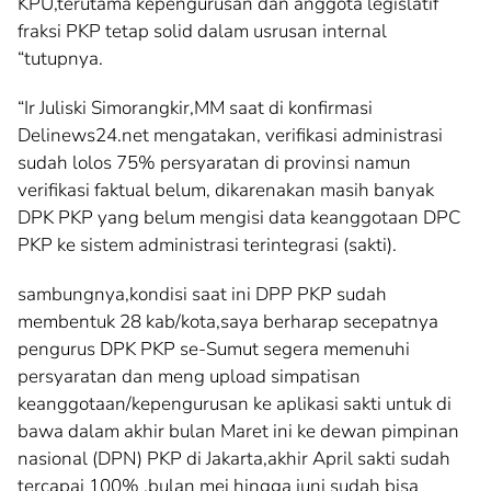
KPU,terutama kepengurusan dan anggota legislatif
fraksi PKP tetap solid dalam usrusan internal
“tutupnya.
“Ir Juliski Simorangkir,MM saat di konfirmasi
Delinews24.net mengatakan, verifikasi administrasi
sudah lolos 75% persyaratan di provinsi namun
verifikasi faktual belum, dikarenakan masih banyak
DPK PKP yang belum mengisi data keanggotaan DPC
PKP ke sistem administrasi terintegrasi (sakti).
sambungnya,kondisi saat ini DPP PKP sudah
membentuk 28 kab/kota,saya berharap secepatnya
pengurus DPK PKP se-Sumut segera memenuhi
persyaratan dan meng upload simpatisan
keanggotaan/kepengurusan ke aplikasi sakti untuk di
bawa dalam akhir bulan Maret ini ke dewan pimpinan
nasional (DPN) PKP di Jakarta,akhir April sakti sudah
tercapai 100% ,bulan mei hingga juni sudah bisa