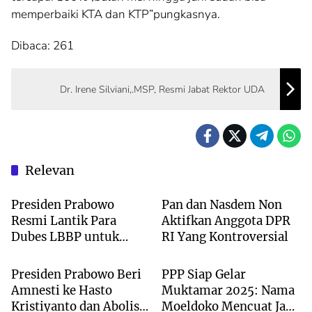
memperbaiki KTA dan KTP”pungkasnya.
Dibaca:
261
Dr. Irene Silviani,.MSP, Resmi Jabat Rektor UDA
Relevan
NASIONAL
NASIONAL
Presiden Prabowo
Pan dan Nasdem Non
Resmi Lantik Para
Aktifkan Anggota DPR
Dubes LBBP untuk
RI Yang Kontroversial
Hukum
NASIONAL
Negara Sahabat
Presiden Prabowo Beri
PPP Siap Gelar
Amnesti ke Hasto
Muktamar 2025: Nama
Kristiyanto dan Abolisi
Moeldoko Mencuat Jadi