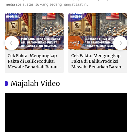
media sosial atas isu yang sedang hangat saat ini.
Cek Fakta
Cek Fakta
Cek Fakta: Mengungkap
Cek Fakta: Mengungkap
Fakta di Balik Produksi
Fakta di Balik Produksi
Mewah: Benarkah Barang
Mewah: Benarkah Barang
Brand Ternama Dibuat di
Brand Ternama Dibuat di
China?
China?
Majalah Video
Video
Player