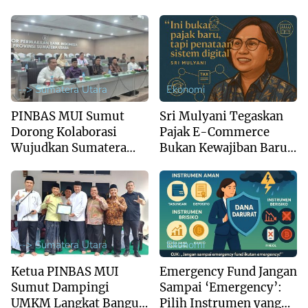
Brigade Pangan
--> Sumatera Utara
Ekonomi
PINBAS MUI Sumut
Sri Mulyani Tegaskan
Dorong Kolaborasi
Pajak E-Commerce
Wujudkan Sumatera
Bukan Kewajiban Baru,
Utara sebagai Pusat
Tapi Penataan Sistem
Ekonomi Syariah
Digital
Regional
--> Sumatera Utara
Ekonomi
Ketua PINBAS MUI
Emergency Fund Jangan
Sumut Dampingi
Sampai ‘Emergency’:
UMKM Langkat Bangun
Pilih Instrumen yang