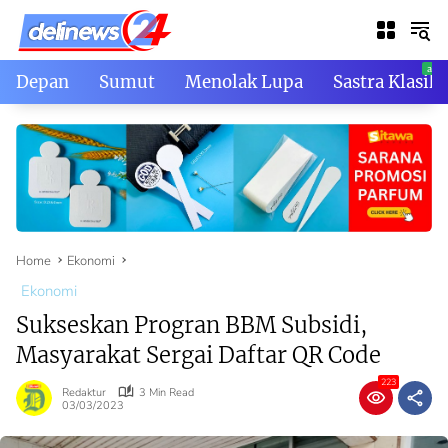
Skip
to
content
Depan
Sumut
Menolak Lupa
Sastra Klasik
Home
Ekonomi
Ekonomi
Sukseskan Progran BBM Subsidi,
Masyarakat Sergai Daftar QR Code
223
Redaktur
3 Min Read
03/03/2023