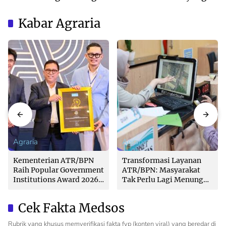
Bisnis Berkelanjutan
Tepat
Berbasis Syariah
Kabar Agraria
Agraria
Agraria
Kementerian ATR/BPN
Transformasi Layanan
Raih Popular Government
ATR/BPN: Masyarakat
Institutions Award 2026
Tak Perlu Lagi Menunggu
dari The Iconomics
Tanpa Kepastian
Cek Fakta Medsos
Rubrik yang khusus memverifikasi fakta fyp (konten viral) yang beredar di