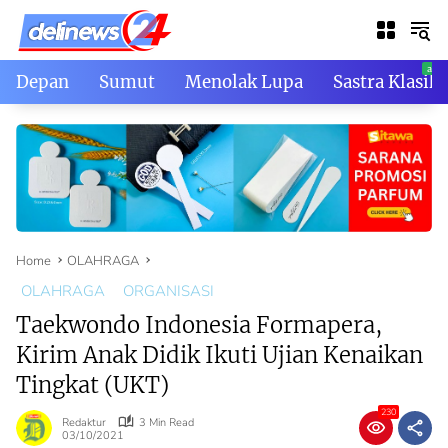
Skip
to
content
Depan
Sumut
Menolak Lupa
Sastra Klasik
Home
OLAHRAGA
OLAHRAGA
ORGANISASI
Taekwondo Indonesia Formapera,
Kirim Anak Didik Ikuti Ujian Kenaikan
Tingkat (UKT)
230
Redaktur
3 Min Read
03/10/2021