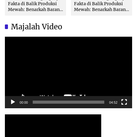
Fakta di Balik Produksi
Fakta di Balik Produksi
Mewah: Benarkah Barang
Mewah: Benarkah Barang
Brand Ternama Dibuat di
Brand Ternama Dibuat di
China?
China?
Majalah Video
Video
Player
00:00
04:52