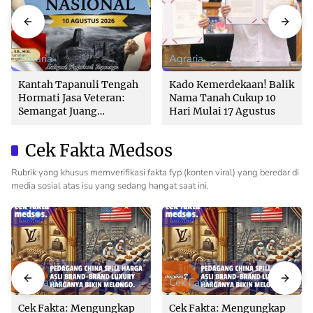
Agraria
Agraria
Kantah Tapanuli Tengah
Kado Kemerdekaan! Balik
Hormati Jasa Veteran:
Nama Tanah Cukup 10
Semangat Juang
Hari Mulai 17 Agustus
Pahlawan Inspirasi
Pelayanan Publik
Cek Fakta Medsos
Rubrik yang khusus memverifikasi fakta fyp (konten viral) yang beredar di
media sosial atas isu yang sedang hangat saat ini.
Cek Fakta
Cek Fakta
Cek Fakta: Mengungkap
Cek Fakta: Mengungkap