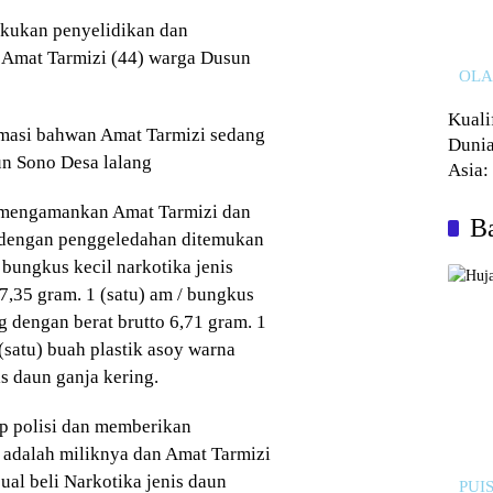
akukan penyelidikan dan
 Amat Tarmizi (44) warga Dusun
OL
Kuali
rmasi bahwan Amat Tarmizi sedang
Dunia
un Sono Desa lalang
Asia:
Kalah
l mengamankan Amat Tarmizi dan
Ba
 dengan penggeledahan ditemukan
 bungkus kecil narkotika jenis
7,35 gram. 1 (satu) am / bungkus
g dengan berat brutto 6,71 gram. 1
(satu) buah plastik asoy warna
s daun ganja kering.
ap polisi dan memberikan
 adalah miliknya dan Amat Tarmizi
ual beli Narkotika jenis daun
PUIS