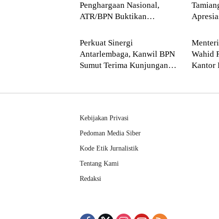
Penghargaan Nasional,
Tamian
ATR/BPN Buktikan
Apresi
Blog
Blog
Komitmen Digitalisasi
Buddha
Layanan Pertanahan
Perkuat Sinergi
Menter
Antarlembaga, Kanwil BPN
Wahid 
Sumut Terima Kunjungan
Kantor 
Balai Harta Peninggalan
Pendek
Kebijakan Privasi
Pedoman Media Siber
Kode Etik Jurnalistik
Tentang Kami
Redaksi