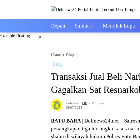
Skip
to
content
Depan
Sumut
Menolak Lupa
×
Home
Blog
Blog
Transaksi Jual Beli Nar
Gagalkan Sat Resnarko
Redaktur
2 Min Read
18/07/2024
BATU BARA
| Delinews24.net – Satres
penangkapan tiga tersangka kasus narko
shabu di wilayah hukum Polres Batu Ba