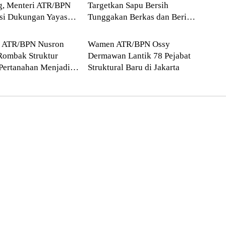
g, Menteri ATR/BPN
Targetkan Sapu Bersih
asi Dukungan Yayasan
Tunggakan Berkas dan Beri
Blog
 Tzu Chi dan Aguan
Kepastian Waktu Layanan
i ATR/BPN Nusron
Wamen ATR/BPN Ossy
Rombak Struktur
Dermawan Lantik 78 Pejabat
Pertanahan Menjadi
Struktural Baru di Jakarta
atan Kewilayahan