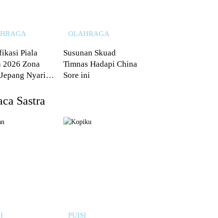
AHRAGA
OLAHRAGA
fikasi Piala
Susunan Skuad
 2026 Zona
Timnas Hadapi China
 Jepang Nyaris
Sore ini
 dari Australia
ca Sastra
I
PUISI