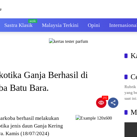
Sastra Klasik
Malaysia Terkini
Opini
Internasiona
K
kotika Ganja Berhasil di
C
ba Batu Bara.
Rubrik 
yang be
saat ini
292
M
narkoba berhasil melakukan
tika jenis daun Ganja Kering
ra. Kamis (18/07/2024)