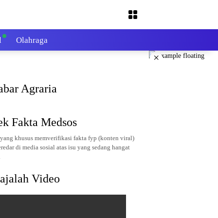
l
Olahraga
×
abar Agraria
ek Fakta Medsos
yang khusus memverifikasi fakta fyp (konten viral)
redar di media sosial atas isu yang sedang hangat
.
ajalah Video