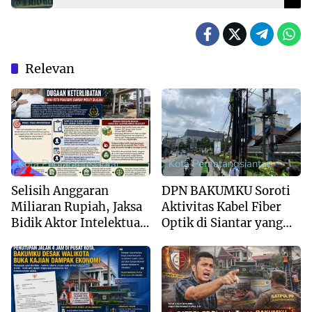
Relevan
Kota Pematangsiantar
Kota Pematangsiantar
Selisih Anggaran
DPN BAKUMKU Soroti
Miliaran Rupiah, Jaksa
Aktivitas Kabel Fiber
Bidik Aktor Intelektual
Optik di Siantar yang
Pembelian Kantor
Dilindungi Oknum
DPRKP Siantar
Satpol PP