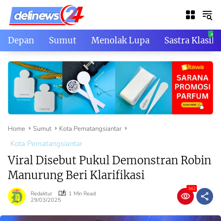
Skip
to
content
Depan
Sumut
Menolak Lupa
Sastra Klasik
Home
Sumut
Kota Pematangsiantar
Kota Pematangsiantar
Viral Disebut Pukul Demonstran Robin
Manurung Beri Klarifikasi
342
Redaktur
1 Min Read
29/03/2025