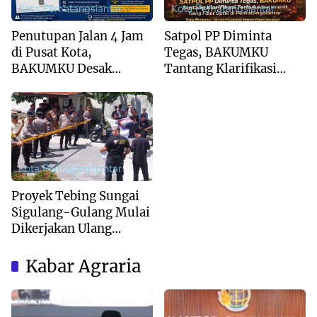
Kota Pematangsiantar
Kota Pematangsiantar
Penutupan Jalan 4 Jam
Satpol PP Diminta
di Pusat Kota,
Tegas, BAKUMKU
BAKUMKU Desak
Tantang Klarifikasi
Walikota Siantar Buka
Terbuka Soal Polemik
Kajian Dampak
Tiang Fiber Optik di
Ekonomi
Pematangsiantar
Kota Pematangsiantar
Proyek Tebing Sungai
Sigulang-Gulang Mulai
Dikerjakan Ulang
Setelah Sempat Roboh
Kabar Agraria