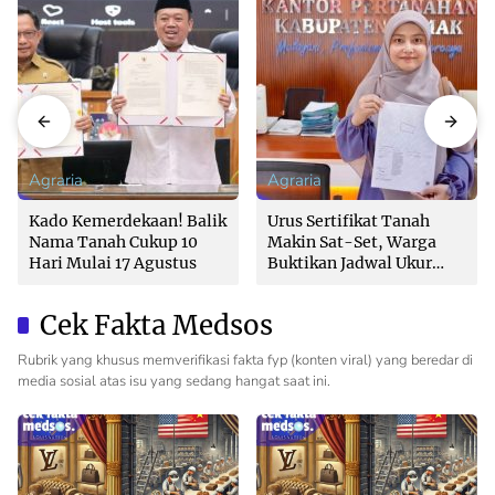
Agraria
Agraria
Kado Kemerdekaan! Balik
Urus Sertifikat Tanah
Nama Tanah Cukup 10
Makin Sat-Set, Warga
Hari Mulai 17 Agustus
Buktikan Jadwal Ukur
Langsung Ditentukan di
Loket
Cek Fakta Medsos
Rubrik yang khusus memverifikasi fakta fyp (konten viral) yang beredar di
media sosial atas isu yang sedang hangat saat ini.