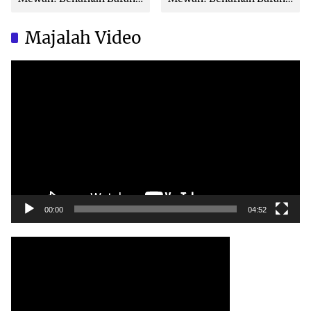
Brand Ternama Dibuat di
Brand Ternama Dibuat di
China?
China?
Majalah Video
Video
Player
00:00
04:52