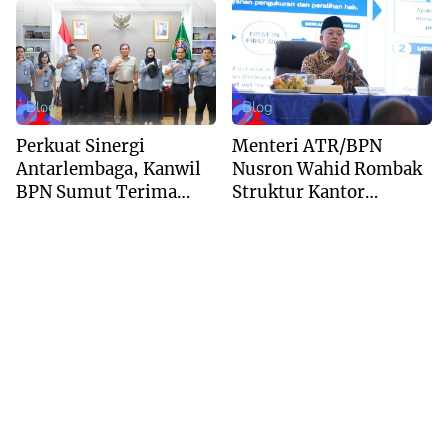
Buddha Tzu Chi dan
Kepastian Waktu
Aguan
Layanan
Blog
Blog
Perkuat Sinergi
Menteri ATR/BPN
Antarlembaga, Kanwil
Nusron Wahid Rombak
BPN Sumut Terima
Struktur Kantor
Kunjungan Balai Harta
Pertanahan Menjadi
Peninggalan
Pendekatan
Kewilayahan