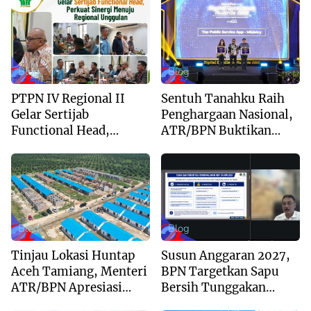
Blog
Blog
PTPN IV Regional II
Sentuh Tanahku Raih
Gelar Sertijab
Penghargaan Nasional,
Functional Head,
ATR/BPN Buktikan
Perkuat Sinergi Menuju
Komitmen Digitalisasi
Regional Unggulan
Layanan Pertanahan
Blog
Blog
Tinjau Lokasi Huntap
Susun Anggaran 2027,
Aceh Tamiang, Menteri
BPN Targetkan Sapu
ATR/BPN Apresiasi
Bersih Tunggakan
Dukungan Yayasan
Berkas dan Beri