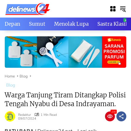
Skip
to
content
Depan
Sumut
Menolak Lupa
Sastra Klasik
Home
Blog
Blog
Warga Tanjung Tiram Ditangkap Polisi
Tengah Nyabu di Desa Indrayaman.
230
Redaktur
1 Min Read
09/07/2024