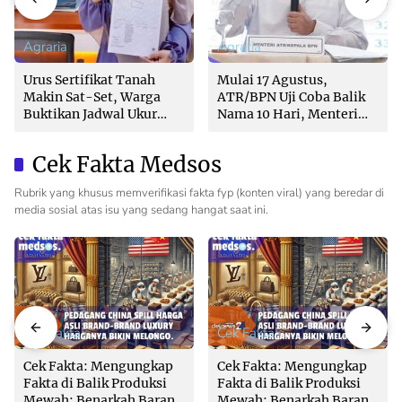
Agraria
Agraria
Urus Sertifikat Tanah
Mulai 17 Agustus,
Makin Sat-Set, Warga
ATR/BPN Uji Coba Balik
Buktikan Jadwal Ukur
Nama 10 Hari, Menteri
Langsung Ditentukan di
Nusron: Butuh Dukungan
Loket
Pemda dan PPAT
Cek Fakta Medsos
Rubrik yang khusus memverifikasi fakta fyp (konten viral) yang beredar di
media sosial atas isu yang sedang hangat saat ini.
Cek Fakta
Cek Fakta
Cek Fakta: Mengungkap
Cek Fakta: Mengungkap
Fakta di Balik Produksi
Fakta di Balik Produksi
Mewah: Benarkah Barang
Mewah: Benarkah Barang