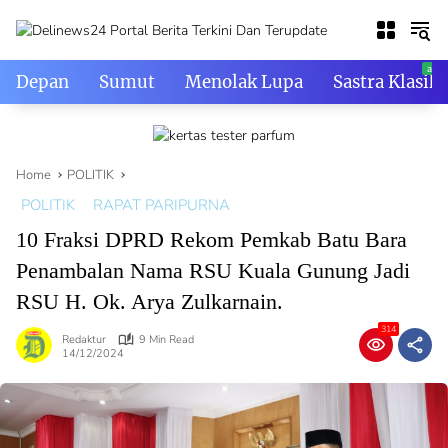
Skip
to
content
Depan
Sumut
Menolak Lupa
Sastra Klasik
Home
POLITIK
POLITIK
RAPAT PARIPURNA
10 Fraksi DPRD Rekom Pemkab Batu Bara
Penambalan Nama RSU Kuala Gunung Jadi
RSU H. Ok. Arya Zulkarnain.
314
Redaktur
9 Min Read
14/12/2024