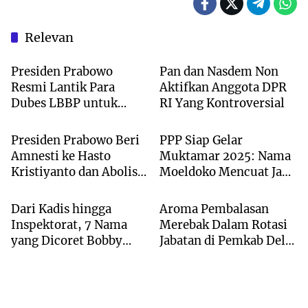
Relevan
NASIONAL
NASIONAL
Presiden Prabowo
Pan dan Nasdem Non
Resmi Lantik Para
Aktifkan Anggota DPR
Dubes LBBP untuk
RI Yang Kontroversial
Hukum
NASIONAL
Negara Sahabat
Presiden Prabowo Beri
PPP Siap Gelar
Amnesti ke Hasto
Muktamar 2025: Nama
Kristiyanto dan Abolisi
Moeldoko Mencuat Jadi
Kota Medan
Deli Serdang
ke Tom Lembong
Ketum
Dari Kadis hingga
Aroma Pembalasan
Inspektorat, 7 Nama
Merebak Dalam Rotasi
yang Dicoret Bobby
Jabatan di Pemkab Deli
Nasution dalam 2
Serdang
Bulan!