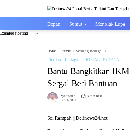
Skip
to
content
Depan
Sumut
Menolak Lupa
×
Home
Sumut
Serdang Bedagai
Serdang Bedagai
SOSIAL-BUDAYA
Bantu Bangkitkan IKM
Sergai Beri Bantuan
Syaifuddin -
3 Min Read
05/11/2021
Sei Rampah || Delinews24.net