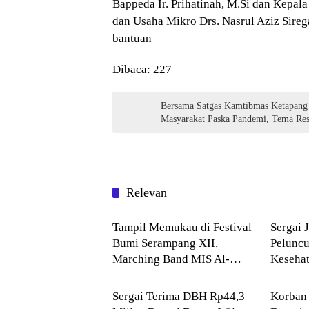
Bappeda Ir. Prihatinah, M.Si dan Kepal
dan Usaha Mikro Drs. Nasrul Aziz Sireg
bantuan
Dibaca:
227
Bersama Satgas Kamtibmas Ketapang
Masyarakat Paska Pandemi, Tema Re
Relevan
Pendidikan
Serdan
Tampil Memukau di Festival
Sergai 
Bumi Serampang XII,
Pelunc
Marching Band MIS Al-
Kesehat
--> Sumatera Utara
Serdan
Husna Sabet Juara Umum I
Sekola
Sergai Terima DBH Rp44,3
Korban 