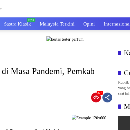
Sastra Klasik
Malaysia Terkini
Opini
Internasiona
K
 di Masa Pandemi, Pemkab
C
Rubrik 
yang be
saat ini
227
M