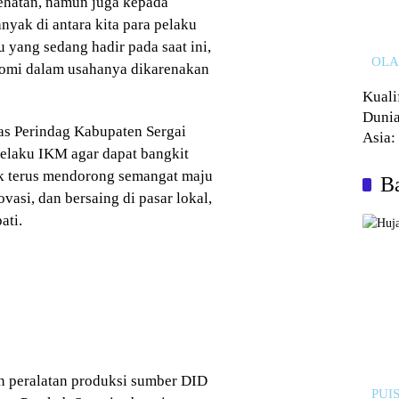
sehatan, namun juga kepada
yak di antara kita para pelaku
yang sedang hadir pada saat ini,
OL
nomi dalam usahanya dikarenakan
Kuali
Dunia
as Perindag Kabupaten Sergai
Asia:
laku IKM agar dapat bangkit
Kalah
uk terus mendorong semangat maju
Ba
vasi, dan bersaing di pasar lokal,
ati.
n peralatan produksi sumber DID
PUIS