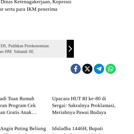
a Dinas Ketenagakerjaan, Koperasi
ar serta para IKM penerima
 DS, Pulihkan Perekonomian
ses HM. Subandi SE.
g Bedagai
Serdang Bedagai
Jadi Tuan Rumah
Upacara HUT RI ke-80 di
uran Program Cek
Sergai: Sakralnya Proklamasi,
an Gratis Anak
Meriahnya Pawai Budaya
g Bedagai
AGAMA
h Se-Sumut
Angin Puting Beliung
Iduladha 1446H, Bupati