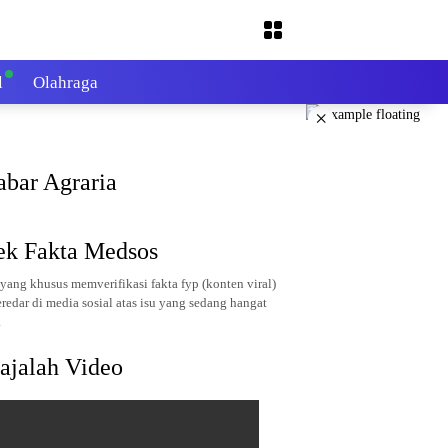
l
Olahraga
×
abar Agraria
ek Fakta Medsos
yang khusus memverifikasi fakta fyp (konten viral)
redar di media sosial atas isu yang sedang hangat
.
ajalah Video