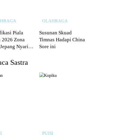
AHRAGA
OLAHRAGA
fikasi Piala
Susunan Skuad
 2026 Zona
Timnas Hadapi China
 Jepang Nyaris
Sore ini
 dari Australia
ca Sastra
I
PUISI