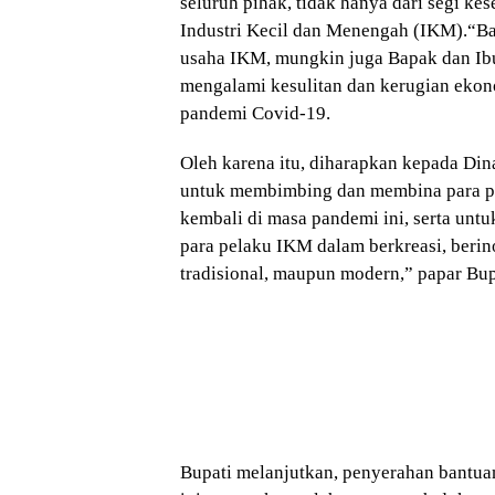
seluruh pihak, tidak hanya dari segi ke
Industri Kecil dan Menengah (IKM).“Ban
usaha IKM, mungkin juga Bapak dan Ibu 
mengalami kesulitan dan kerugian eko
pandemi Covid-19.
Oleh karena itu, diharapkan kepada Din
untuk membimbing dan membina para pe
kembali di masa pandemi ini, serta unt
para pelaku IKM dalam berkreasi, berino
tradisional, maupun modern,” papar Bup
Bupati melanjutkan, penyerahan bantua