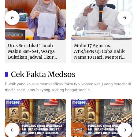
Agraria
Agraria
Urus Sertifikat Tanah
Mulai 17 Agustus,
Makin Sat-Set, Warga
ATR/BPN Uji Coba Balik
Buktikan Jadwal Ukur
Nama 10 Hari, Menteri
Langsung Ditentukan di
Nusron: Butuh Dukungan
Loket
Pemda dan PPAT
Cek Fakta Medsos
Rubrik yang khusus memverifikasi fakta fyp (konten viral) yang beredar di
media sosial atas isu yang sedang hangat saat ini.
Cek Fakta
Cek Fakta