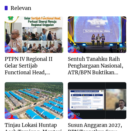
Relevan
Blog
Blog
PTPN IV Regional II
Sentuh Tanahku Raih
Gelar Sertijab
Penghargaan Nasional,
Functional Head,
ATR/BPN Buktikan
Perkuat Sinergi Menuju
Komitmen Digitalisasi
Regional Unggulan
Layanan Pertanahan
Blog
Blog
Tinjau Lokasi Huntap
Susun Anggaran 2027,