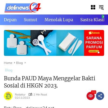
Skip
to
content
Depan
Sumut
Menolak Lupa
Sastra Klasik
Home
Blog
Blog
Bunda PAUD Maya Menggelar Bakti
Sosial di HKGN 2023.
224
Redaktur
2 Min Read
02/11/2023