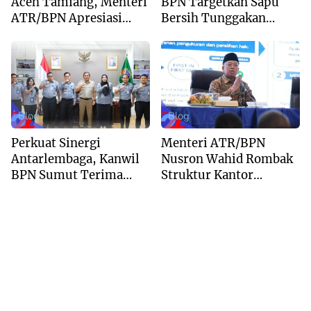
Aceh Tamiang, Menteri
BPN Targetkan Sapu
ATR/BPN Apresiasi
Bersih Tunggakan
Dukungan Yayasan
Berkas dan Beri
Buddha Tzu Chi dan
Kepastian Waktu
Aguan
Layanan
Blog
Blog
Perkuat Sinergi
Menteri ATR/BPN
Antarlembaga, Kanwil
Nusron Wahid Rombak
BPN Sumut Terima
Struktur Kantor
Kunjungan Balai Harta
Pertanahan Menjadi
Peninggalan
Pendekatan
Kewilayahan