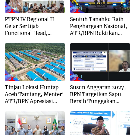
Blog
Blog
PTPN IV Regional II
Sentuh Tanahku Raih
Gelar Sertijab
Penghargaan Nasional,
Functional Head,
ATR/BPN Buktikan
Perkuat Sinergi Menuju
Komitmen Digitalisasi
Regional Unggulan
Layanan Pertanahan
Blog
Blog
Tinjau Lokasi Huntap
Susun Anggaran 2027,
Aceh Tamiang, Menteri
BPN Targetkan Sapu
ATR/BPN Apresiasi
Bersih Tunggakan
Dukungan Yayasan
Berkas dan Beri
Buddha Tzu Chi dan
Kepastian Waktu
Aguan
Layanan