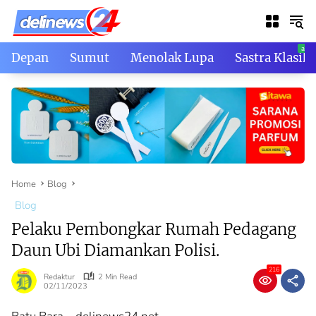
Skip
to
content
Depan
Sumut
Menolak Lupa
Sastra Klasik
Home
Blog
Blog
Pelaku Pembongkar Rumah Pedagang
Daun Ubi Diamankan Polisi.
216
Redaktur
2 Min Read
02/11/2023