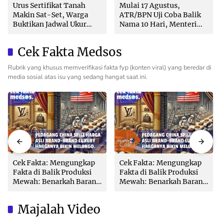
Urus Sertifikat Tanah
Mulai 17 Agustus,
Makin Sat-Set, Warga
ATR/BPN Uji Coba Balik
Buktikan Jadwal Ukur
Nama 10 Hari, Menteri
Langsung Ditentukan di
Nusron: Butuh Dukungan
Loket
Pemda dan PPAT
Cek Fakta Medsos
Rubrik yang khusus memverifikasi fakta fyp (konten viral) yang beredar di
media sosial atas isu yang sedang hangat saat ini.
Cek Fakta
Cek Fakta
Cek Fakta: Mengungkap
Cek Fakta: Mengungkap
Fakta di Balik Produksi
Fakta di Balik Produksi
Mewah: Benarkah Barang
Mewah: Benarkah Barang
Brand Ternama Dibuat di
Brand Ternama Dibuat di
China?
China?
Majalah Video