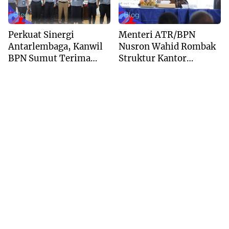
Blog
Blog
Perkuat Sinergi
Menteri ATR/BPN
Antarlembaga, Kanwil
Nusron Wahid Rombak
BPN Sumut Terima
Struktur Kantor
Kunjungan Balai Harta
Pertanahan Menjadi
Peninggalan
Pendekatan
Kewilayahan