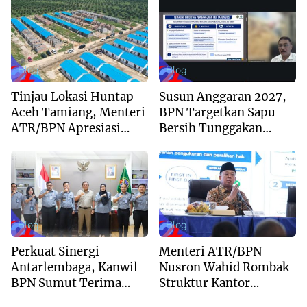
Regional Unggulan
Layanan Pertanahan
Blog
Blog
Tinjau Lokasi Huntap
Susun Anggaran 2027,
Aceh Tamiang, Menteri
BPN Targetkan Sapu
ATR/BPN Apresiasi
Bersih Tunggakan
Dukungan Yayasan
Berkas dan Beri
Buddha Tzu Chi dan
Kepastian Waktu
Aguan
Layanan
Blog
Blog
Perkuat Sinergi
Menteri ATR/BPN
Antarlembaga, Kanwil
Nusron Wahid Rombak
BPN Sumut Terima
Struktur Kantor
Kunjungan Balai Harta
Pertanahan Menjadi