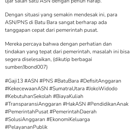
ujar salah satu ASN dengan penuh harap.
Dengan situasi yang semakin mendesak ini, para
ASN/PNS di Batu Bara sangat berharap ada
tanggapan cepat dari pemerintah pusat.
Mereka percaya bahwa dengan perhatian dan
tindakan yang tepat dari pemerintah, masalah ini bisa
segera diselesaikan, (dikutip berbagai
sumber/Jbond007)
#Gaji13 #ASN #PNS #BatuBara #DefisitAnggaran
#KekecewaanASN #SumatraUtara #JokoWidodo
#KebutuhanSekolah #BiayaKuliah
#TransparansiAnggaran #HakASN #PendidikanAnak
#PemerintahPusat #PemerintahDaerah
#SolusiAnggaran #EkonomiKeluarga
#PelayananPublik