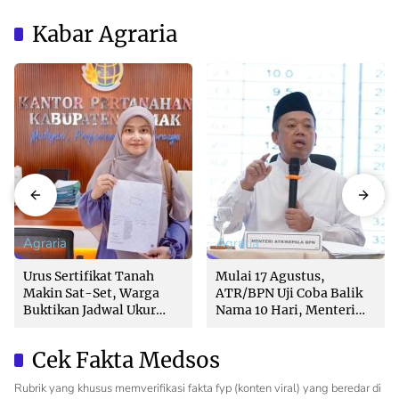
Kabar Agraria
Agraria
Agraria
Urus Sertifikat Tanah
Mulai 17 Agustus,
Makin Sat-Set, Warga
ATR/BPN Uji Coba Balik
Buktikan Jadwal Ukur
Nama 10 Hari, Menteri
Langsung Ditentukan di
Nusron: Butuh Dukungan
Loket
Pemda dan PPAT
Cek Fakta Medsos
Rubrik yang khusus memverifikasi fakta fyp (konten viral) yang beredar di