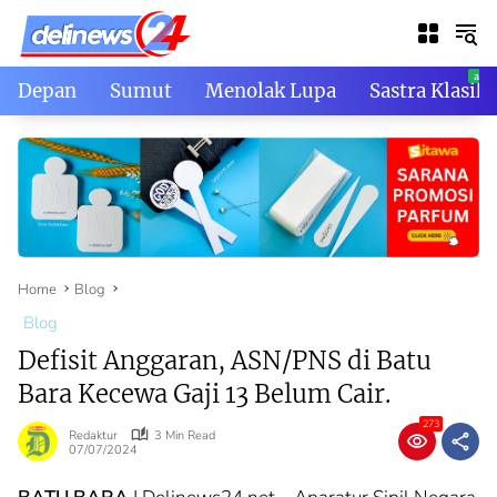
Skip
to
content
Depan
Sumut
Menolak Lupa
Sastra Klasik
Home
Blog
Blog
Defisit Anggaran, ASN/PNS di Batu
Bara Kecewa Gaji 13 Belum Cair.
273
Redaktur
3 Min Read
07/07/2024