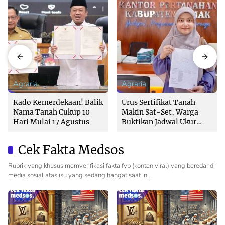
Agraria
Agraria
Kado Kemerdekaan! Balik
Urus Sertifikat Tanah
Nama Tanah Cukup 10
Makin Sat-Set, Warga
Hari Mulai 17 Agustus
Buktikan Jadwal Ukur
Langsung Ditentukan di
Loket
Cek Fakta Medsos
Rubrik yang khusus memverifikasi fakta fyp (konten viral) yang beredar di
media sosial atas isu yang sedang hangat saat ini.