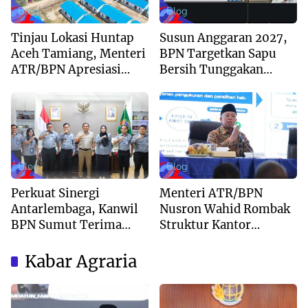
Blog
Blog
Tinjau Lokasi Huntap
Susun Anggaran 2027,
Aceh Tamiang, Menteri
BPN Targetkan Sapu
ATR/BPN Apresiasi
Bersih Tunggakan
Dukungan Yayasan
Berkas dan Beri
Buddha Tzu Chi dan
Kepastian Waktu
Aguan
Layanan
Blog
Blog
Perkuat Sinergi
Menteri ATR/BPN
Antarlembaga, Kanwil
Nusron Wahid Rombak
BPN Sumut Terima
Struktur Kantor
Kunjungan Balai Harta
Pertanahan Menjadi
Peninggalan
Pendekatan
Kabar Agraria
Kewilayahan