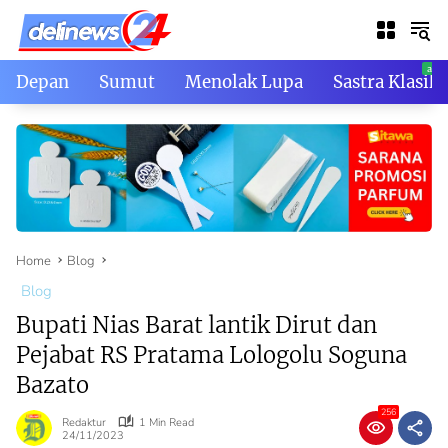
Skip
to
content
Depan
Sumut
Menolak Lupa
Sastra Klasik
Home
Blog
Blog
Bupati Nias Barat lantik Dirut dan
Pejabat RS Pratama Lologolu Soguna
Bazato
256
Redaktur
1 Min Read
24/11/2023