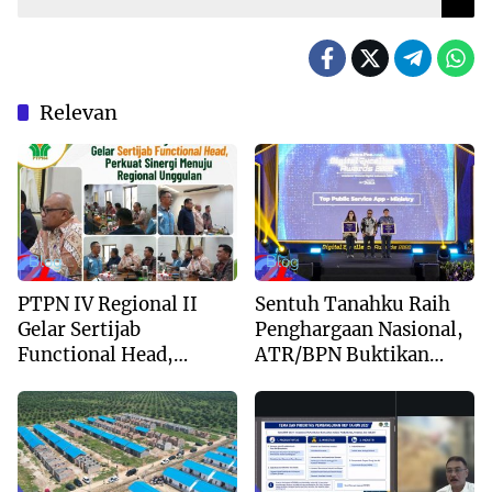
Relevan
Blog
Blog
PTPN IV Regional II
Sentuh Tanahku Raih
Gelar Sertijab
Penghargaan Nasional,
Functional Head,
ATR/BPN Buktikan
Perkuat Sinergi Menuju
Komitmen Digitalisasi
Regional Unggulan
Layanan Pertanahan