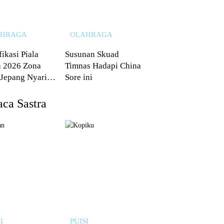
AHRAGA
OLAHRAGA
fikasi Piala
Susunan Skuad
 2026 Zona
Timnas Hadapi China
 Jepang Nyaris
Sore ini
 dari Australia
ca Sastra
I
PUISI