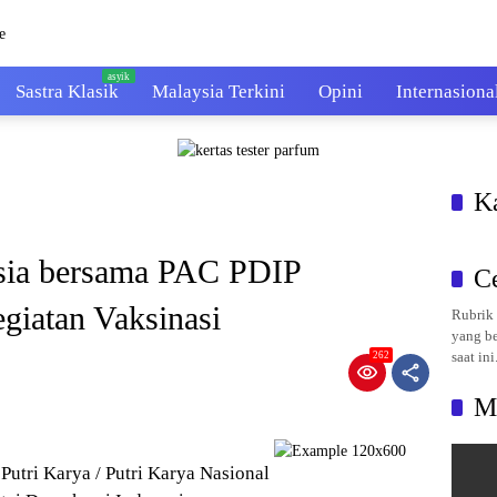
Sastra Klasik
Malaysia Terkini
Opini
Internasiona
K
ia bersama PAC PDIP
C
giatan Vaksinasi
Rubrik 
yang be
saat ini
262
M
Putri Karya / Putri Karya Nasional