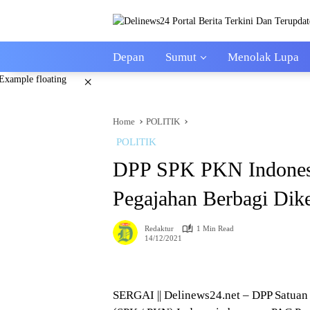
Skip
to
content
Depan
Sumut
Menolak Lupa
×
Home
POLITIK
POLITIK
DPP SPK PKN Indones
Pegajahan Berbagi Dike
Redaktur
1 Min Read
14/12/2021
SERGAI || Delinews24.net – DPP Satuan 