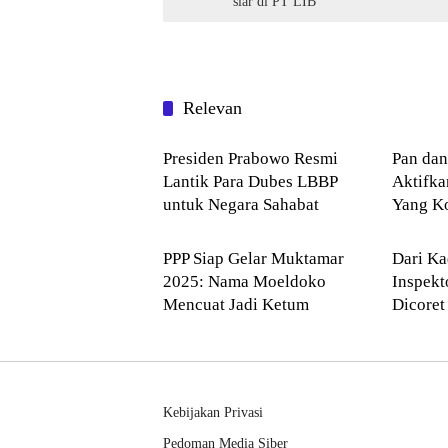
siar di PT LIB
Relevan
NASIONAL
NASI
Presiden Prabowo Resmi
Pan da
Lantik Para Dubes LBBP
Aktifk
untuk Negara Sahabat
Yang Ko
NASIONAL
Kota 
PPP Siap Gelar Muktamar
Dari Ka
2025: Nama Moeldoko
Inspekt
Mencuat Jadi Ketum
Dicoret
dalam 2
Kebijakan Privasi
Pedoman Media Siber