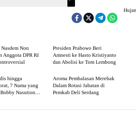
Huja
ONAL
Hukum
n Nasdem Non
Presiden Prabowo Beri
an Anggota DPR RI
Amnesti ke Hasto Kristiyanto
ntroversial
dan Abolisi ke Tom Lembong
Medan
Deli Serdang
dis hingga
Aroma Pembalasan Merebak
orat, 7 Nama yang
Dalam Rotasi Jabatan di
 Bobby Nasution
Pemkab Deli Serdang
 Bulan!