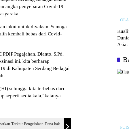
an angka penyebaran Covid-19
asyarakat.
OL
gan takut untuk divaksin. Semoga
Kuali
lih kembali bebas dari Covid-
Dunia
Asia:
Kalah
 PDIP Pegajahan, Dianto, S.Pd,
Ba
nasi ini, kita berharap
19 di Kabupaten Serdang Bedagai
ah.
HI) sehingga kita terbebas dari
p seperti sedia kala,”katanya.
tkan Terkait Pengelolaan Dana hak
PUIS