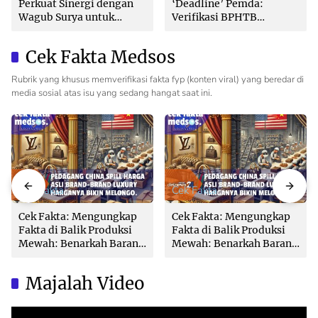
Perkuat Sinergi dengan
‘Deadline’ Pemda:
Wagub Surya untuk
Verifikasi BPHTB
Wujudkan Tata Kelola
Maksimal 3 Hari, Jangan
Pertanahan Profesional
Bikin Balik Nama
Cek Fakta Medsos
Lambat!
Rubrik yang khusus memverifikasi fakta fyp (konten viral) yang beredar di
media sosial atas isu yang sedang hangat saat ini.
Cek Fakta
Cek Fakta
Cek Fakta: Mengungkap
Cek Fakta: Mengungkap
Fakta di Balik Produksi
Fakta di Balik Produksi
Mewah: Benarkah Barang
Mewah: Benarkah Barang
Brand Ternama Dibuat di
Brand Ternama Dibuat di
China?
China?
Majalah Video
Video