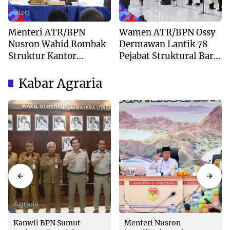
Blog
Blog
Menteri ATR/BPN
Wamen ATR/BPN Ossy
Nusron Wahid Rombak
Dermawan Lantik 78
Struktur Kantor
Pejabat Struktural Baru
Pertanahan Menjadi
di Jakarta
Pendekatan
Kabar Agraria
Kewilayahan
Agraria
Agraria
Kanwil BPN Sumut
Menteri Nusron