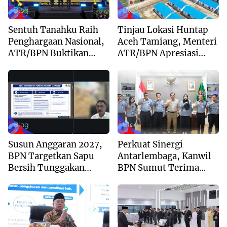
Blog
Blog
Sentuh Tanahku Raih
Tinjau Lokasi Huntap
Penghargaan Nasional,
Aceh Tamiang, Menteri
ATR/BPN Buktikan
ATR/BPN Apresiasi
Komitmen Digitalisasi
Dukungan Yayasan
Layanan Pertanahan
Buddha Tzu Chi dan
Aguan
Blog
Blog
Susun Anggaran 2027,
Perkuat Sinergi
BPN Targetkan Sapu
Antarlembaga, Kanwil
Bersih Tunggakan
BPN Sumut Terima
Berkas dan Beri
Kunjungan Balai Harta
Kepastian Waktu
Peninggalan
Layanan