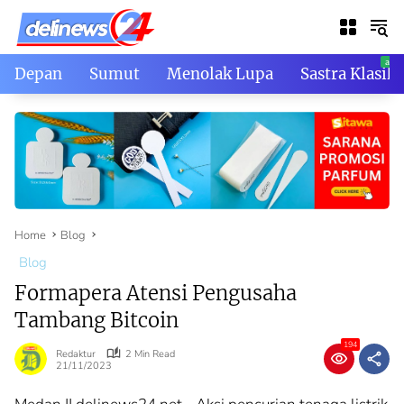
Skip
to
content
Depan
Sumut
Menolak Lupa
Sastra Klasik
Home
Blog
Blog
Formapera Atensi Pengusaha
Tambang Bitcoin
194
Redaktur
2 Min Read
21/11/2023