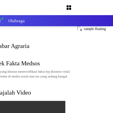
l
Olahraga
×
abar Agraria
ek Fakta Medsos
yang khusus memverifikasi fakta fyp (konten viral)
redar di media sosial atas isu yang sedang hangat
.
ajalah Video