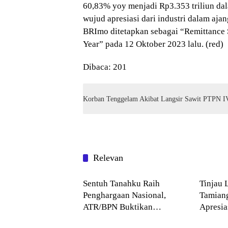
60,83% yoy menjadi Rp3.353 triliun dal
wujud apresiasi dari industri dalam aja
BRImo ditetapkan sebagai “Remittance S
Year” pada 12 Oktober 2023 lalu. (red)
Dibaca:
201
Korban Tenggelam Akibat Langsir Sawit PTPN I
Relevan
Blog
Blog
Sentuh Tanahku Raih
Tinjau 
Penghargaan Nasional,
Tamian
ATR/BPN Buktikan
Apresi
Blog
Blog
Komitmen Digitalisasi
Buddha