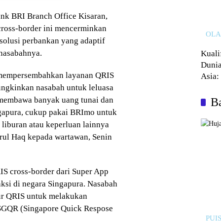
ank BRI Branch Office Kisaran,
cross-border ini mencerminkan
OL
olusi perbankan yang adaptif
 nasabahnya.
Kuali
Dunia
 mempersembahkan layanan QRIS
Asia:
ngkinkan nasabah untuk leluasa
Kalah
lu membawa banyak uang tunai dan
Ba
gapura, cukup pakai BRImo untuk
 liburan atau keperluan lainnya
rul Haq kepada wartawan, Senin
RIS cross-border dari Super App
ksi di negara Singapura. Nasabah
r QRIS untuk melakukan
 SGQR (Singapore Quick Respose
PUIS