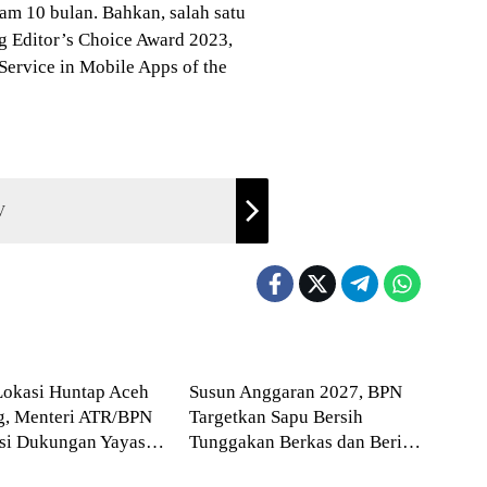
am 10 bulan. Bahkan, salah satu
ng Editor’s Choice Award 2023,
ervice in Mobile Apps of the
V
Blog
Lokasi Huntap Aceh
Susun Anggaran 2027, BPN
g, Menteri ATR/BPN
Targetkan Sapu Bersih
asi Dukungan Yayasan
Tunggakan Berkas dan Beri
Blog
 Tzu Chi dan Aguan
Kepastian Waktu Layanan