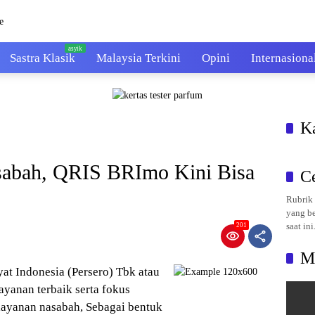
Sastra Klasik
Malaysia Terkini
Opini
Internasiona
K
abah, QRIS BRImo Kini Bisa
C
Rubrik 
yang be
saat ini
201
M
at Indonesia (Persero) Tbk atau
yanan terbaik serta fokus
 layanan nasabah, Sebagai bentuk