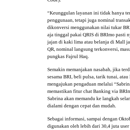
“Keunggulan layanan ini tidak hanya t
penggunaan, tetapi juga nominal transa
dikonversi menggunakan nilai tukar BRI
aja tinggal pakai QRIS di BRImo pasti 
jajan di kaki lima atau belanja di Mall j
QR, nominal langsung terkonversi, masuk
pungkas Fajrul Haq.
Semakin memanjakan nasabah, jika terda
sesama BRI, beli pulsa, tarik tunai, at
mengajukan pengaduan melalui “Sabrin
memastikan fitur chat Banking via BRIm
Sabrina akan memandu ke langkah selanj
dialami dengan cepat dan mudah.
Sebagai informasi, sampai dengan Okto
digunakan oleh lebih dari 30,4 juta us