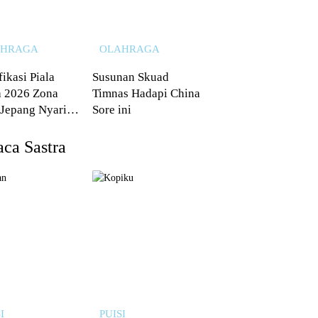
AHRAGA
OLAHRAGA
fikasi Piala
Susunan Skuad
 2026 Zona
Timnas Hadapi China
 Jepang Nyaris
Sore ini
 dari Australia
ca Sastra
I
PUISI