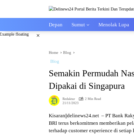
Skip
to
content
Depan
Sumut
Menolak Lupa
×
Home
Blog
Blog
Semakin Permudah Nas
Dipakai di Singapura
Redaktur
2 Min Read
21/11/2023
Kisaran||delinews24.net – PT Bank Raky
BRI terus berkomitmen memberikan pela
terhadap customer experience di setiap