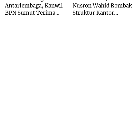
Antarlembaga, Kanwil
Nusron Wahid Rombak
BPN Sumut Terima
Struktur Kantor
Kunjungan Balai Harta
Pertanahan Menjadi
Peninggalan
Pendekatan
Kewilayahan