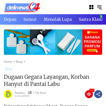
Skip
to
content
Depan
Sumut
Menolak Lupa
Sastra Klasik
Home
Blog
Blog
Dugaan Gegara Layangan, Korban
Hanyut di Pantai Labu
181
Redaktur
1 Min Read
11/11/2023