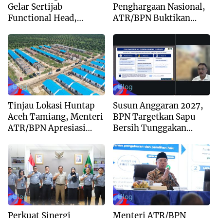
Gelar Sertijab
Penghargaan Nasional,
Functional Head,
ATR/BPN Buktikan
Perkuat Sinergi Menuju
Komitmen Digitalisasi
Regional Unggulan
Layanan Pertanahan
Blog
Blog
Tinjau Lokasi Huntap
Susun Anggaran 2027,
Aceh Tamiang, Menteri
BPN Targetkan Sapu
ATR/BPN Apresiasi
Bersih Tunggakan
Dukungan Yayasan
Berkas dan Beri
Buddha Tzu Chi dan
Kepastian Waktu
Aguan
Layanan
Blog
Blog
Perkuat Sinergi
Menteri ATR/BPN