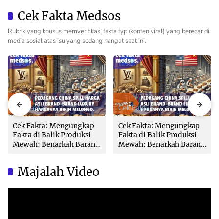
Loket
Pemda dan PPAT
Cek Fakta Medsos
Rubrik yang khusus memverifikasi fakta fyp (konten viral) yang beredar di
media sosial atas isu yang sedang hangat saat ini.
Cek Fakta
Cek Fakta
Cek Fakta: Mengungkap
Cek Fakta: Mengungkap
Fakta di Balik Produksi
Fakta di Balik Produksi
Mewah: Benarkah Barang
Mewah: Benarkah Barang
Brand Ternama Dibuat di
Brand Ternama Dibuat di
China?
China?
Majalah Video
Video
Player