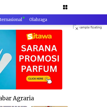
ternasional
Olahraga
×
abar Agraria