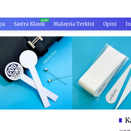
pa
Sastra Klasik
Malaysia Terkini
Opini
In
K