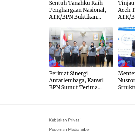
Sentuh Tanahku Raih
Tinjau
Penghargaan Nasional,
Aceh 
ATR/BPN Buktikan
ATR/B
Komitmen Digitalisasi
Dukun
Layanan Pertanahan
Buddha
Aguan
Blog
Blog
Perkuat Sinergi
Mente
Antarlembaga, Kanwil
Nusro
BPN Sumut Terima
Strukt
Kunjungan Balai Harta
Pertan
Peninggalan
Pende
Kebijakan Privasi
Pedoman Media Siber