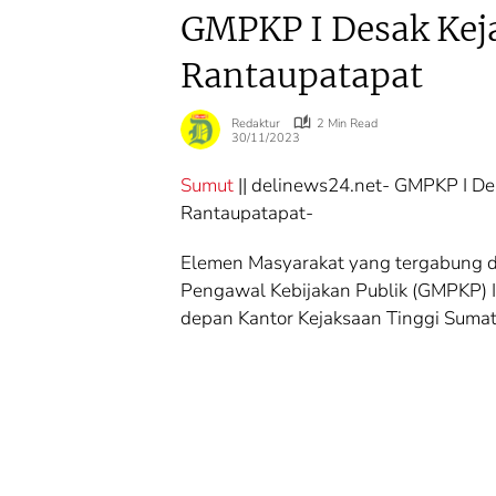
GMPKP I Desak Keja
Rantaupatapat
Redaktur
2 Min Read
30/11/2023
Sumut
|| delinews24.net- GMPKP I De
Rantaupatapat-
Agraria
Agraria
Elemen Masyarakat yang tergabung 
Kementerian
Transformasi
ATR/BPN Raih
Layanan ATR
Pengawal Kebijakan Publik (GMPKP) I
Popular
Masyarakat T
depan Kantor Kejaksaan Tinggi Sumat
Government
Perlu Lagi
Institutions Award
Menunggu T
2026 dari The
Kepastian
Iconomics