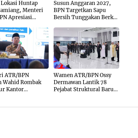
 Lokasi Huntap
Susun Anggaran 2027,
Tamiang, Menteri
BPN Targetkan Sapu
PN Apresiasi
Bersih Tunggakan Berkas
gan Yayasan
dan Beri Kepastian Waktu
 Tzu Chi dan
Layanan
Blog
ri ATR/BPN
Wamen ATR/BPN Ossy
n Wahid Rombak
Dermawan Lantik 78
ur Kantor
Pejabat Struktural Baru
ahan Menjadi
di Jakarta
katan Kewilayahan