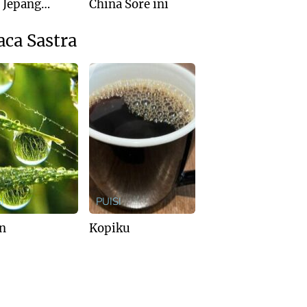
: Jepang
China Sore ini
is Kalah dari
ralia
aca Sastra
I
PUISI
n
Kopiku