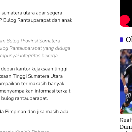
 sumatera utara agar segera
P Bulog Rantauparapat dan anak
O
um Bulog Provinsi Sumatera
ulog Rantauparapat yang diduga
mpunyai integritas bekerja.
depan kantor kejaksaan tinggi
ksaan Tinggi Sumatera Utara
ampaikan terimakasih banyak
menyampaikan informasi terkait
 bulog rantauparapat.
OL
ada Pimpinan dan jika masih ada
Kuali
Duni