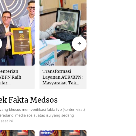
ria
Agraria
Agraria
enterian
Transformasi
Kementerian
/BPN Raih
Layanan ATR/BPN:
ATR/BPN Raih
ular
Masyarakat Tak
Popular
ernment
Perlu Lagi
Government
itutions Award
Menunggu Tanpa
Institutions Award
ek Fakta Medsos
 dari The
Kepastian
2026 dari The
nomics
Iconomics
yang khusus memverifikasi fakta fyp (konten viral)
redar di media sosial atas isu yang sedang
saat ini.