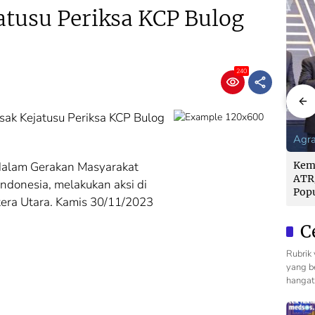
tusu Periksa KCP Bulog
240
sak Kejatusu Periksa KCP Bulog
Agraria
Agraria
Agra
dalam Gerakan Masyarakat
Kementerian
Transformasi
Kem
/BPN:
ATR/BPN Raih
Layanan ATR/BPN:
ATR
ndonesia, melakukan aksi di
ak
Popular
Masyarakat Tak
Pop
era Utara. Kamis 30/11/2023
Government
Perlu Lagi
Gov
anpa
Institutions Award
Menunggu Tanpa
Inst
C
2026 dari The
Kepastian
2026
Iconomics
Ico
Rubrik 
yang be
hangat 