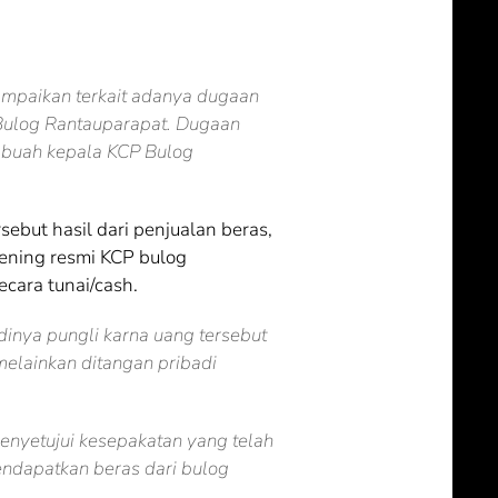
ampaikan terkait adanya dugaan
Bulog Rantauparapat. Dugaan
k buah kepala KCP Bulog
sebut hasil dari penjualan beras,
kening resmi KCP bulog
ecara tunai/cash.
dinya pungli karna uang tersebut
melainkan ditangan pribadi
menyetujui kesepakatan yang telah
endapatkan beras dari bulog