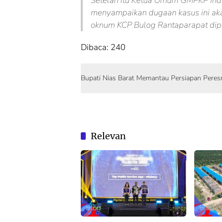
Setelah itu Ketua Umum GMPKP Ind
menyampaikan dugaan kasus ini ak
oknum KCP Bulog Rantaparapat dip
Dibaca:
240
Bupati Nias Barat Memantau Persiapan Pere
Relevan
Blog
Blog