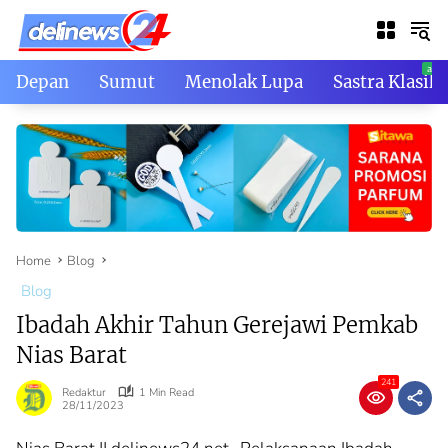
Skip
to
content
Depan
Sumut
Menolak Lupa
Sastra Klasik
Home
Blog
Blog
Ibadah Akhir Tahun Gerejawi Pemkab
Nias Barat
241
Redaktur
1 Min Read
28/11/2023