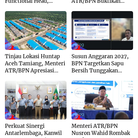
Functional Head,
ATR/BPN Buktikan
Perkuat Sinergi Menuju
Komitmen Digitalisasi
Regional Unggulan
Layanan Pertanahan
Blog
Blog
Tinjau Lokasi Huntap
Susun Anggaran 2027,
Aceh Tamiang, Menteri
BPN Targetkan Sapu
ATR/BPN Apresiasi
Bersih Tunggakan
Dukungan Yayasan
Berkas dan Beri
Buddha Tzu Chi dan
Kepastian Waktu
Aguan
Layanan
Blog
Blog
Perkuat Sinergi
Menteri ATR/BPN
Antarlembaga, Kanwil
Nusron Wahid Rombak