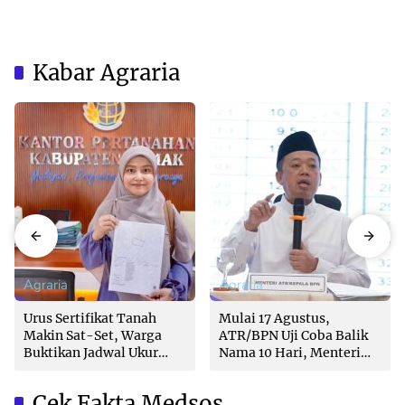
Kabar Agraria
Agraria
Agraria
Urus Sertifikat Tanah
Mulai 17 Agustus,
Makin Sat-Set, Warga
ATR/BPN Uji Coba Balik
Buktikan Jadwal Ukur
Nama 10 Hari, Menteri
Langsung Ditentukan di
Nusron: Butuh Dukungan
Loket
Pemda dan PPAT
Cek Fakta Medsos