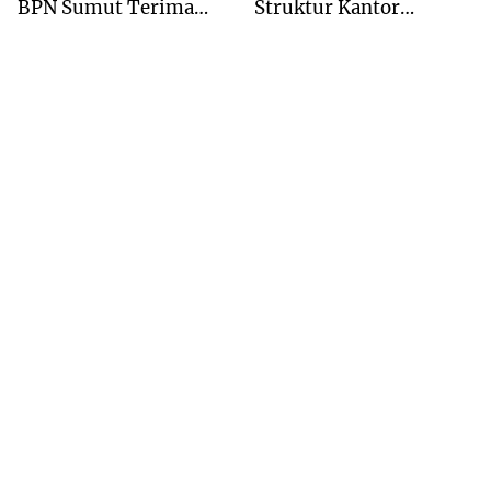
BPN Sumut Terima
Struktur Kantor
Kunjungan Balai Harta
Pertanahan Menjadi
Peninggalan
Pendekatan
Kewilayahan