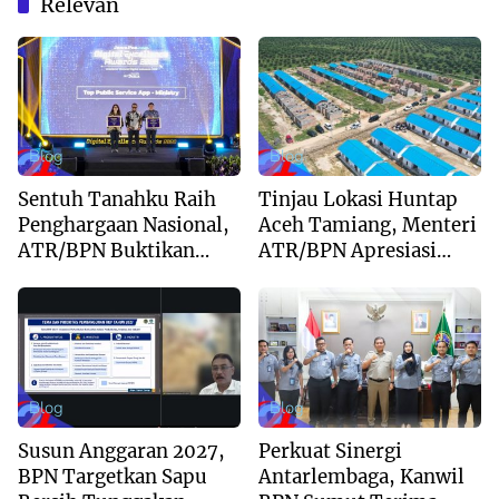
Relevan
Blog
Blog
Sentuh Tanahku Raih
Tinjau Lokasi Huntap
Penghargaan Nasional,
Aceh Tamiang, Menteri
ATR/BPN Buktikan
ATR/BPN Apresiasi
Komitmen Digitalisasi
Dukungan Yayasan
Layanan Pertanahan
Buddha Tzu Chi dan
Aguan
Blog
Blog
Susun Anggaran 2027,
Perkuat Sinergi
BPN Targetkan Sapu
Antarlembaga, Kanwil