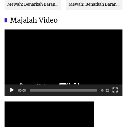
Mewah: Benarkah Barang
Mewah: Benarkah Barang
Brand Ternama Dibuat di
Brand Ternama Dibuat di
China?
China?
Majalah Video
Video
Player
00:00
04:52