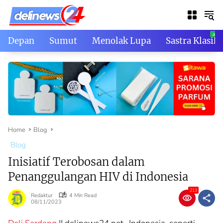
Skip
to
content
Depan
Sumut
Menolak Lupa
Sastra Klasik
Home
Blog
Blog
Inisiatif Terobosan dalam
Penanggulangan HIV di Indonesia
213
Redaktur
4 Min Read
08/11/2023