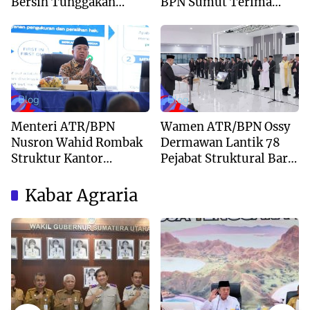
Bersih Tunggakan
BPN Sumut Terima
Berkas dan Beri
Kunjungan Balai Harta
Kepastian Waktu
Peninggalan
Layanan
Blog
Blog
Menteri ATR/BPN
Wamen ATR/BPN Ossy
Nusron Wahid Rombak
Dermawan Lantik 78
Struktur Kantor
Pejabat Struktural Baru
Pertanahan Menjadi
di Jakarta
Pendekatan
Kabar Agraria
Kewilayahan