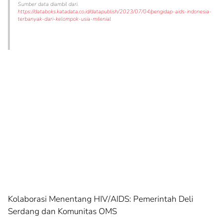
Sumber data diambil dari.
https://databoks.katadata.co.id/datapublish/2023/07/04/pengidap-aids-indonesia-
terbanyak-dari-kelompok-usia-milenial
Kolaborasi Menentang HIV/AIDS: Pemerintah Deli
Serdang dan Komunitas OMS