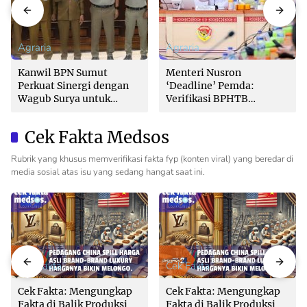
Agraria
Agraria
Kanwil BPN Sumut
Menteri Nusron
Perkuat Sinergi dengan
‘Deadline’ Pemda:
Wagub Surya untuk
Verifikasi BPHTB
Wujudkan Tata Kelola
Maksimal 3 Hari, Jangan
Pertanahan Profesional
Bikin Balik Nama
Cek Fakta Medsos
Lambat!
Rubrik yang khusus memverifikasi fakta fyp (konten viral) yang beredar di
media sosial atas isu yang sedang hangat saat ini.
Cek Fakta
Cek Fakta
Cek Fakta: Mengungkap
Cek Fakta: Mengungkap
Fakta di Balik Produksi
Fakta di Balik Produksi