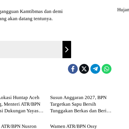
Huja
i gangguan Kamtibmas dan demi
yang akan datang tentunya.
Blog
Lokasi Huntap Aceh
Susun Anggaran 2027, BPN
g, Menteri ATR/BPN
Targetkan Sapu Bersih
asi Dukungan Yayasan
Tunggakan Berkas dan Beri
Blog
 Tzu Chi dan Aguan
Kepastian Waktu Layanan
i ATR/BPN Nusron
Wamen ATR/BPN Ossy