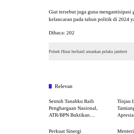
Giat tersebut juga guna mengantisipas
kelancaran pada tahun politik di 2024 
Dibaca:
202
Polsek Hinai berhasil amankan pelaku jambret
Relevan
Blog
Blog
Sentuh Tanahku Raih
Tinjau 
Penghargaan Nasional,
Tamian
ATR/BPN Buktikan
Apresi
Blog
Blog
Komitmen Digitalisasi
Buddha
Layanan Pertanahan
Perkuat Sinergi
Menter