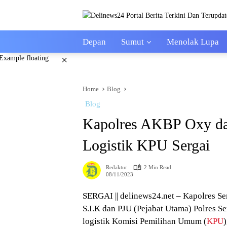
Skip
to
content
Depan
Sumut
Menolak Lupa
×
Home
Blog
Blog
Kapolres AKBP Oxy da
Logistik KPU Sergai
Redaktur
2 Min Read
08/11/2023
SERGAI || delinews24.net – Kapolres S
S.I.K dan PJU (Pejabat Utama) Polres 
logistik Komisi Pemilihan Umum (
KPU