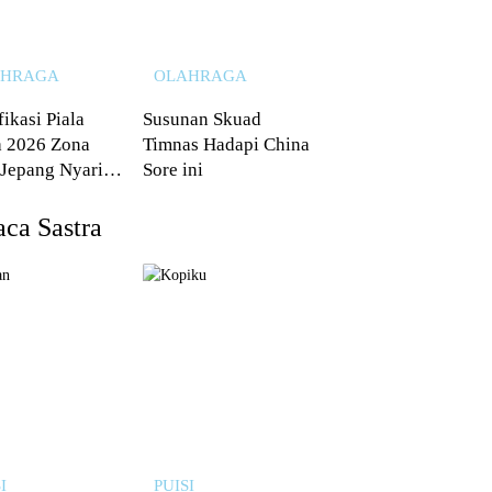
AHRAGA
OLAHRAGA
fikasi Piala
Susunan Skuad
 2026 Zona
Timnas Hadapi China
 Jepang Nyaris
Sore ini
 dari Australia
ca Sastra
I
PUISI