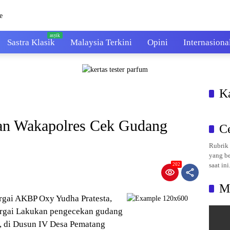
Sastra Klasik
Malaysia Terkini
Opini
Internasiona
K
n Wakapolres Cek Gudang
C
Rubrik 
yang be
saat ini
202
M
ergai AKBP Oxy Yudha Pratesta,
Sergai Lakukan pengecekan gudang
), di Dusun IV Desa Pematang