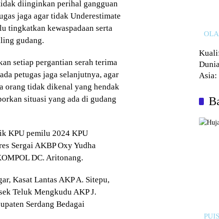
tidak diinginkan perihal gangguan
ugas jaga agar tidak Underestimate
u tingkatkan kewaspadaan serta
OL
ling gudang.
Kuali
n setiap pergantian serah terima
Dunia
ada petugas jaga selanjutnya, agar
Asia:
ada orang tidak dikenal yang hendak
Kalah
rkan situasi yang ada di gudang
Ba
tik KPU pemilu 2024 KPU
res Sergai AKBP Oxy Yudha
s KOMPOL DC. Aritonang.
ar, Kasat Lantas AKP A. Sitepu,
sek Teluk Mengkudu AKP J.
bupaten Serdang Bedagai
PUIS